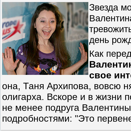
З
везда м
Валентин
тревожить
день рож
Как пе
ре
Валенти
свое ин
она, Таня Архипова, вовсю н
олигарха. Вскоре и в жизни 
не менее подруга Валентины
подробностями: "Это перве