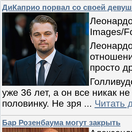
ДиКаприо порвал со своей девуш
Леонардо
Images/F
Леонардо
отношени
просто д
Голливуд
уже 36 лет, а он все никак н
половинку. Не зря
...
Читать 
Бар Розенбаума могут закрыть