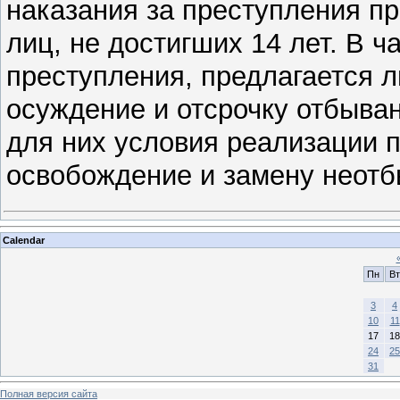
наказания за преступления п
лиц, не достигших 14 лет. В ч
преступления, предлагается 
осуждение и отсрочку отбыван
для них условия реализации 
освобождение и замену неотб
Calendar
Пн
Вт
3
4
10
11
17
18
24
25
31
Полная версия сайта