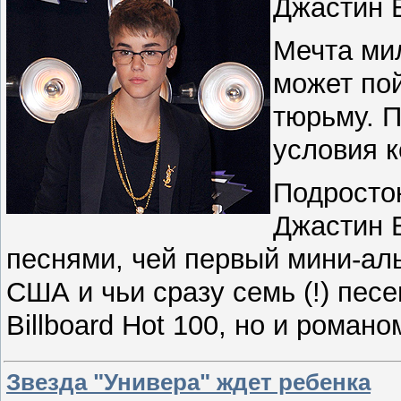
Джастин 
Мечта ми
может пой
тюрьму. 
условия к
Подросток
Джастин Б
песнями, чей первый мини-ал
США и чьи сразу семь (!) пес
Billboard Hot 100, но и романо
Звезда "Универа" ждет ребенка