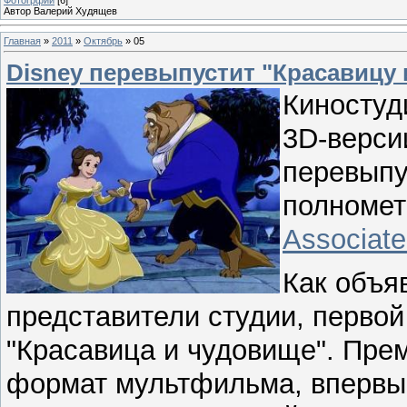
Автор Валерий Худящев
Главная
»
2011
»
Октябрь
»
05
Disney перевыпустит "Красавицу
Киностуд
3D-верси
перевыпу
полноме
Associate
Как объяв
представители студии, перво
"Красавица и чудовище". Пре
формат мультфильма, впервые