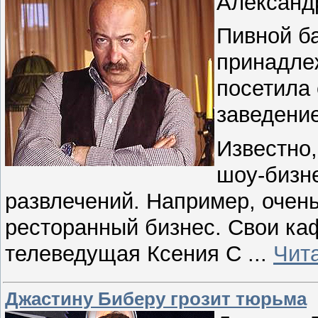
Александр
Пивной ба
принадле
посетила
заведение
Известно,
шоу-бизне
развлечений. Например, очен
ресторанный бизнес. Свои ка
телеведущая Ксения С
...
Чит
Джастину Биберу грозит тюрьма