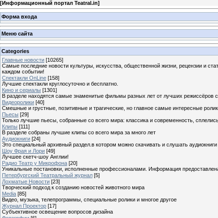
[
Информационный портал Teatral.in
]
Форма входа
Меню сайта
Categories
Главные новости
[10265]
Самые последние новости культуры, искусства, общественной жизни, рецензии и ста
каждом событии!
Спектакли OnLine
[158]
Лучшие спектакли круглосуточно и бесплатно.
Кино и сериалы
[1301]
В разделе находятся самые знаменитые фильмы разных лет от лучших режиссёров с
Видеоролики
[40]
Смешные и грустные, позитивные и трагические, но главное самые интересные ролики
Пьесы
[29]
Только лучшие пьесы, собранные со всего мира: классика и современность, сплелись
Клипы
[111]
В разделе собраны лучшие клипы со всего мира за много лет
Аудиокниги
[24]
Это специальный архивный раздел.в котором можно скачивать и слушать аудиокниги
Шоу Фрая и Лори
[49]
Лучшее скетч-шоу Англии!
Радио Театр у Микрофона
[20]
Уникальные постановки, исполненные профессионалами. Информация предоставлена К
Петербургский Театральный журнал
[5]
Лохматые Новости
[23]
Творческий подход к созданию новостей животного мира
Media
[85]
Видео, музыка, телепрограммы, специальные ролики и многое другое
Журнал Проектор
[17]
Субъективное освещение вопросов дизайна
Фотогрфии
[6]