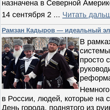
назначена в Северной Америке
14 сентября 2
...
Читать даль
Рамзан Кадыров — идеальный эл
В рамка
системы
просто 
руковод
реформа
Немного 
в России, людей, которые на 
День города, поднятого из руи