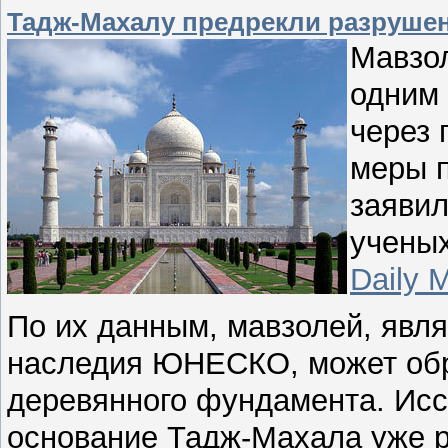
Тадж-Махалу предрекли разрушен
Мавзол
одним 
через 
меры п
заявил
учены
Daily M
По их данным, мавзолей, явл
наследия ЮНЕСКО, может обр
деревянного фундамента. Исс
основание Тадж-Махала уже р