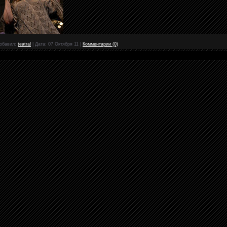
обавил:
teatral
|
Дата:
07 Октября 11
|
Комментарии (0)