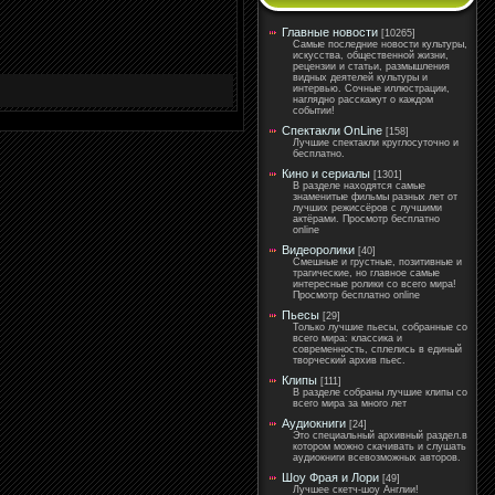
Главные новости
[10265]
Самые последние новости культуры,
искусства, общественной жизни,
рецензии и статьи, размышления
видных деятелей культуры и
интервью. Сочные иллюстрации,
наглядно расскажут о каждом
событии!
Спектакли OnLine
[158]
Лучшие спектакли круглосуточно и
бесплатно.
Кино и сериалы
[1301]
В разделе находятся самые
знаменитые фильмы разных лет от
лучших режиссёров с лучшими
актёрами. Просмотр бесплатно
online
Видеоролики
[40]
Смешные и грустные, позитивные и
трагические, но главное самые
интересные ролики со всего мира!
Просмотр бесплатно online
Пьесы
[29]
Только лучшие пьесы, собранные со
всего мира: классика и
современность, сплелись в единый
творческий архив пьес.
Клипы
[111]
В разделе собраны лучшие клипы со
всего мира за много лет
Аудиокниги
[24]
Это специальный архивный раздел.в
котором можно скачивать и слушать
аудиокниги всевозможных авторов.
Шоу Фрая и Лори
[49]
Лучшее скетч-шоу Англии!