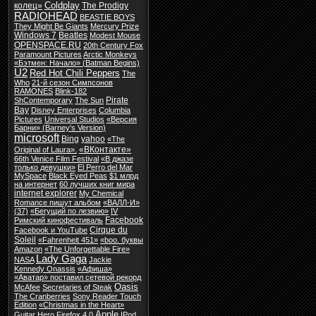
Coldplay
колец»
The Prodigy
RADIOHEAD
BEASTIE BOYS
They Might Be Giants
Mercury Prize
Windows 7
Beatles
Modest Mouse
OPENSPACE.RU
20th Century Fox
Paramount Pictures
Arctic Monkeys
«Бэтмен: Начало» (Batman Begins)
U2
Red Hot Chili Peppers
The
Who
21-й сезон Симпсонов
RAMONES
Blink-182
Pirate
ShContemporary
The Sun
Bay
Disney Enterprises
Columbia
Pictures
Universal Studios
«Версия
Барни» (Barney's Version)
microsoft
Bing
yahoo
«The
«ВКонтакте»
Original of Laura».
66th Venice Film Festival
«В джазе
только девушки»
El Perro del Mar
MySpace
Black Eyed Peas
$1 млрд
на интернет
60 лучших книг мира
internet explorer
My Chemical
Romance пишут альбом
«ВАЛЛ-И»
(37)
«Бегущий по лезвию»
IV
Facebook
Римский кинофестиваль
Cirque du
Facebook и YouTube
Soleil
«Fahrenheit 451»
«boo. буквы
Amazon
«The Unforgettable Fire»
Lady Gaga
NASA
Jackie
Kennedy Onassis
«Афиша»
«Аватар» поставил сетевой рекорд
Oasis
McAfee
Secretaries of Steak
The Cranberries
Sony Reader Touch
Edition
«Christmas in the Heart»
Apple
Guitar Hero
Firefox 4.0
IPod