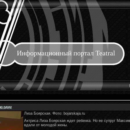
Информационный портал Teatral
ю одну
Лиза Боярская. Фото: bojarskaja.ru
Актриса Лиза Боярская ждет ребенка. Но ее супруг Макси
вдали от молодой жены.