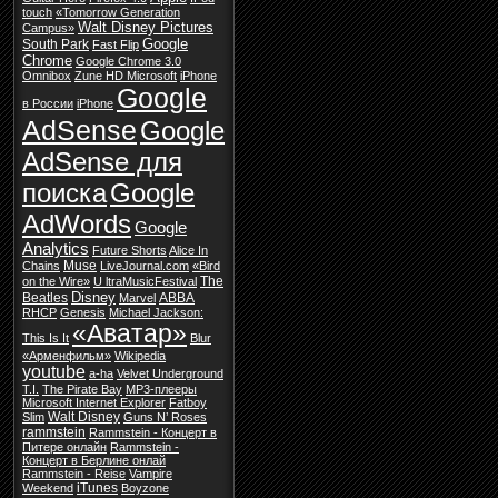
touch
«Tomorrow Generation
Walt Disney Pictures
Campus»
Google
South Park
Fast Flip
Chrome
Google Chrome 3.0
Omnibox
Zune HD Microsoft
iPhone
Google
в России
iPhone
AdSense
Google
AdSense для
поиска
Google
AdWords
Google
Analytics
Future Shorts
Alice In
Muse
Chains
LiveJournal.com
«Bird
The
on the Wire»
U ltraMusicFestival
Disney
Beatles
ABBA
Marvel
RHCP
Genesis
Michael Jackson:
«Аватар»
This Is It
Blur
«Арменфильм»
Wikipedia
youtube
a-ha
Velvet Underground
T.I.
The Pirate Bay
MP3-плееры
Microsoft Internet Explorer
Fatboy
Walt Disney
Slim
Guns N’ Roses
rammstein
Rammstein - Концерт в
Питере онлайн
Rammstein -
Концерт в Берлине онлай
Rammstein - Reise
Vampire
iTunes
Weekend
Boyzone