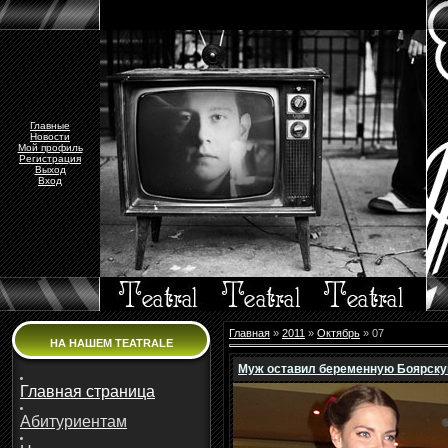
Главные
Новости
Мой профиль
Регистрация
Выход
Вход
Главная
»
2011
»
Октябрь
»
07
НА НАШЕМ TEATRALE
Муж оставил беременную Боярску
Главная страница
Абитуриентам