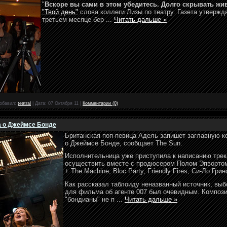
"
Вскоре вы сами в этом убедитесь. Долго скрывать ж
"Твой день"
слова коллеги Лизы по театру. Газета утвержда
третьем месяце бер
...
Читать дальше »
обавил:
teatral
|
Дата:
07 Октября 11
|
Комментарии (0)
 о Джеймсе Бонде
Британская поп-певица Адель запишет заглавную к
о Джеймсе Бонде, сообщает The Sun.
Исполнительница уже приступила к написанию трек
осуществить вместе с продюсером Полом Эпвортом,
+ The Machine, Bloc Party, Friendly Fires, Си-Ло Гри
Как рассказал таблоиду неназванный источник, выб
для фильма об агенте 007 был очевидным. Компози
"бондианы" не п
...
Читать дальше »