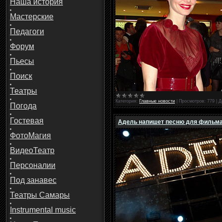
Наша история
Мастерские
Педагоги
Форум
Пьесы
Поиск
Театры
Категория:
Главные новости
|
Просмотров:
779
|
Д
Погода
Гостевая
Адель напишет песню для фильма
ФотоМагия
ВидеоТеатр
Персоналии
Под занавес
Театры Самары
Instrumental music