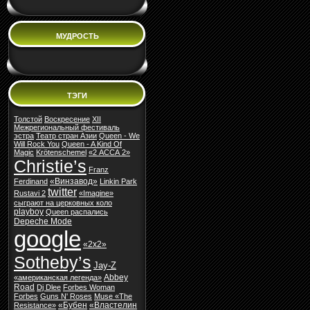
МУДРОСТЬ
ТЭГИ
Толстой
Воскресение
XII
Межрегиональный фестиваль
эстра
Театр стран Азии
Queen - We
Will Rock You
Queen - A Kind Of
Magic
Krötenschemel
«2 АССА 2»
Christie’s
Franz
«Винзавод»
Ferdinand
Linkin Park
twitter
Rustavi 2
«Imagine»
сыграют на церковных коло
playboy
Queen распались
Depeche Mode
google
«2х2»
Sotheby’s
Jay-Z
Abbey
«американская легенда»
Road
Dj Dlee
Forbes Woman
Forbes
Guns N' Roses
Muse «The
«Бубен
«Властелин
Resistance»