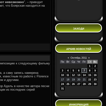
ивот невозможно
", – приводит
ет, что Боярская находится на
ЗАХОДИ
АРХИВ НОВОСТЕЙ
«
Октябрь 2011
»
Пн
Вт
Ср
Чт
Пт
Сб
Вс
омпозицию к сле
дующему фильму
1
2
3
4
5
6
7
8
9
а, а саму запись намерена
10
11
12
13
14
15
16
 известным по работе с Florence
17
18
19
20
21
22
23
ном и другими.
24
25
26
27
28
29
30
ор Адель в качестве автора песни
31
ции из последних серий
ИНФОРМАЦИЯ