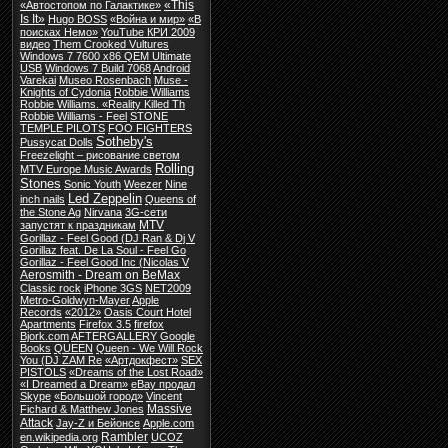
«This
«Автостопом по Галактике»
Is It»
Hugo BOSS
«Война и мир»
«В
поисках Немо»
YouTube КРИ 2009
видео
Them Crooked Vultures
Windows 7 7600 x86 QEM Ultimate
USB
Windows 7 Build 7068
Android
Varekai
Museo Rosenbach
Muse -
Knights of Cydonia
Robbie Williams
Robbie Williams. «Reality Killed Th
Robbie Williams - Feel
STONE
TEMPLE PILOTS
FOO FIGHTERS
Sotheby's
Pussycat Dolls
Freezelight – рисование светом
Rolling
MTV Europe Music Awards
Stones
Sonic Youth
Weezer
Nine
Led Zeppelin
inch nails
Queens of
the Stone Ag
Nirvana
3G-сети
MTV
запустят к праздникам
Gorillaz - Feel Good (DJ Ran & Dj V
Gorillaz feat. De La Soul - Feel Go
Gorillaz - Feel Good Inc (Nicolas V
Aerosmith - Dream on BeMax
Classic rock
iPhone 3GS
NET2009
Metro-Goldwyn-Mayer
Apple
Records
«2012»
Oasis Court Hotel
Apartments
Firefox 3.5
firefox
Bjork.com
AFTERGALLERY
Google
Books
QUEEN
Queen - We Will Rock
You (DJ ZAM Re
«Артдокфест»
SEX
PISTOLS
«Dreams of the Lost Road»
«I Dreamed a Dream»
eBay продал
Skype
«Большой город»
Vincent
Massive
Fichard & Matthew Jones
Attack
Jay-Z и Бейонсе
Apple.com
Rambler
en.wikipedia.org
UCOZ