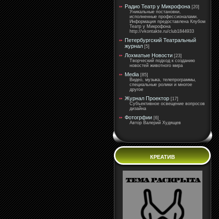
Радио Театр у Микрофона
[20]
Уникальные постановки,
исполненные профессионалами.
Информация предоставлена Клубом
Театр у Микрофона
http://vkontakte.ru/club1844933
Петербургский Театральный
журнал
[5]
Лохматые Новости
[23]
Творческий подход к созданию
новостей животного мира
Media
[85]
Видео, музыка, телепрограммы,
специальные ролики и многое
другое
Журнал Проектор
[17]
Субъективное освещение вопросов
дизайна
Фотогрфии
[6]
Автор Валерий Худящев
КРЕАТИВ