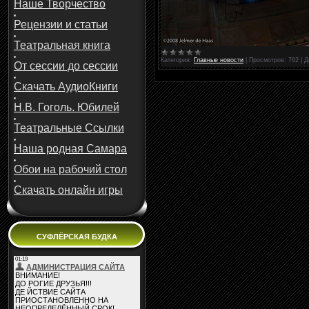
Наше Творчество
Рецензии и статьи
Театральная книга
Категория:
Главные новости
|
Просмотров:
762
|
Д
От сессии до сессии
Скачать АудиоКниги
Н.В. Гоголь. Юбилей
Театральные Ссылки
Наша родная Самара
Обои на рабочий стол
Скачать онлайн игры
СУФЛЁРСКАЯ БУДКА