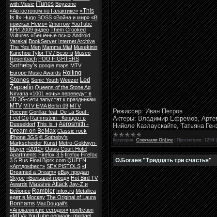
iTunes
with Music
Boyzone
«This
«Автостопом по Галактике»
Is It»
Hugo BOSS
«Война и мир»
«В
поисках Немо»
2morrow
YouTube
КРИ 2009 видео
Them Crooked
Vultures
«Бешеные псы»
Android
Varekai
BookServer
Internet Archive
The Yes Men
Mamma Mia!
Musekinin
Kanchou Tylor TV / Безотв
Museo
Rosenbach
FOO FIGHTERS
Sotheby's
google maps
MTV
Rolling
Europe Music Awards
Stones
Led
Sonic Youth
Weezer
Zeppelin
Queens of the Stone Ag
Nirvana
«1001 ночь» переведут в
3D
3G-сети запустят к праздникам
MTV
MTV EMA Berlin 09
MTV
Режиссер: Иван Петров
Россия
Gorillaz feat. De La Soul -
Актеры: Владимир Ефремов, Артем
Feel Go
Rammstein - Концерт в
Aerosmith -
Dusseldorf
This Is It
Нийоле Казлаускайте, Татьяна Ген
Dream on BeMax
Classic rock
iPhone 3GS
© Sotheby’s
Категория:
Спектакли OnLine
|
Просмотров:
1254
Markscheider Kunst
Metro-Goldwyn-
Mayer
«2012»
Oasis Court Hotel
Apartments
Firefox 3.5
firefox
Firefox
О.Богаев "Тридцать три счастья"
3.5 Rus Final
Bjork.com
QUEEN
«Артдокфест»
SEX PISTOLS
«I
Dreamed a Dream»
eBay продал
Skype
«Большой город»
Hot Bird TV
Massive Attack
Awards
Jay-Z и
Rambler
Бейонсе
Infox.ru
Metallica
едет в Москву
The Original of Laura
Bonhams
MacDougall’s
«Апокалипсис сегодня»
non/fiction
«MTV»
YouTube сериалы
michael