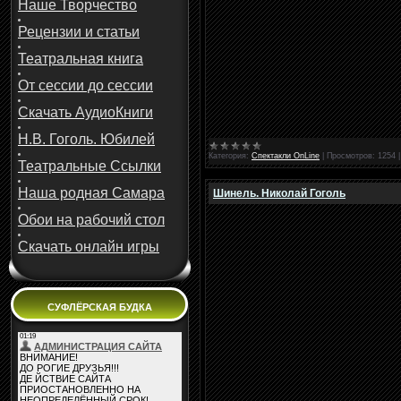
Наше Творчество
Рецензии и статьи
Театральная книга
От сессии до сессии
Скачать АудиоКниги
Н.В. Гоголь. Юбилей
Категория:
Спектакли OnLine
|
Просмотров:
1254
Театральные Ссылки
Наша родная Самара
Шинель. Николай Гоголь
Обои на рабочий стол
Скачать онлайн игры
СУФЛЁРСКАЯ БУДКА