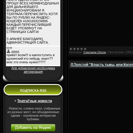
Категория:
Спектакли OnLine
|
Просмотров:
1266
Л.Толстой "Власть тьмы, или Когот
Для добавления необходима
авторизация
ПОДПИСКА RSS
+
Teatral'ные новости
Новости, словно пазл, собранные
из разных мест, но объединенные
одним - огромным интересом
публики.