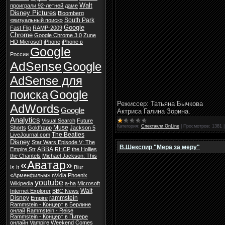
Walt
проиграли 92-летней даме
Disney Pictures
Bloomberg
South Park
«визуальный поиск»
Google
Fast Flip
RAMP-2009
Chrome
Google Chrome 3.0
Zune
HD Microsoft
iPhone
iPhone в
Google
России
AdSense
Google
AdSense для
поиска
Google
Режиссер: Татьяна Бычкова
AdWords
Google
Актриса Галина Зорина.
Analytics
Visual Search
Future
Категория:
Спектакли OnLine
|
Просмотров:
1381
Muse
Shorts
Goldfrapp
Jackson 5
The Beatles
LiveJournal.com
Disney
Star Wars Episode V: The
В.Шекспир "Мера за меру"
ABBA
Empire Str
RHCP
the Hollies
the Chantels
Michael Jackson: This
«Аватар»
Is It
Blur
«Арменфильм»
nVidia
Phoenix
youtube
Wikipedia
a-ha
Microsoft
Walt
Internet Explorer
BBC News
Disney
rammstein
Empire
Rammstein - Концерт в Берлине
онлай
Rammstein - Reise
Rammstein - Концерт в Питере
онлайн
Vampire Weekend
Comes