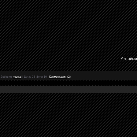
Алтайск
|
Добавил:
teatral
|
Дата:
04 Июля 10
|
Комментарии (2)