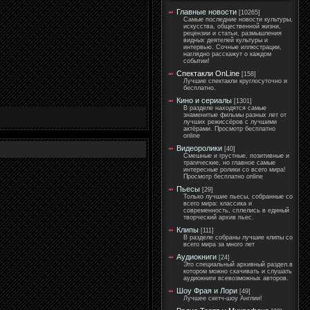
Главные новости
[10265]
Самые последние новости культуры,
искусства, общественной жизни,
рецензии и статьи, размышления
видных деятелей культуры и
интервью. Сочные иллюстрации,
наглядно расскажут о каждом
событии!
Спектакли OnLine
[158]
Лучшие спектакли круглосуточно и
бесплатно.
Кино и сериалы
[1301]
В разделе находятся самые
знаменитые фильмы разных лет от
лучших режиссёров с лучшими
актёрами. Просмотр бесплатно
online
Видеоролики
[40]
Смешные и грустные, позитивные и
трагические, но главное самые
интересные ролики со всего мира!
Просмотр бесплатно online
Пьесы
[29]
Только лучшие пьесы, собранные со
всего мира: классика и
современность, сплелись в единый
творческий архив пьес.
Клипы
[111]
В разделе собраны лучшие клипы со
всего мира за много лет
Аудиокниги
[24]
Это специальный архивный раздел.в
котором можно скачивать и слушать
аудиокниги всевозможных авторов.
Шоу Фрая и Лори
[49]
Лучшее скетч-шоу Англии!