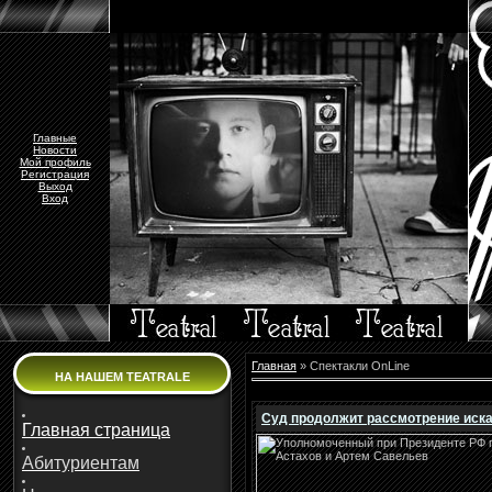
Главные
Новости
Мой профиль
Регистрация
Выход
Вход
Главная
»
Спектакли OnLine
НА НАШЕМ TEATRALE
Суд продолжит рассмотрение иска
Главная страница
Абитуриентам