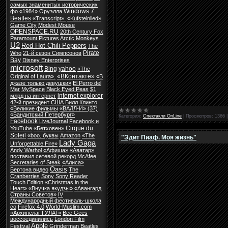
самых знаменитых исторических
Windows 7
фо
«1984» Оруэлла
Beatles
«Transcript».
«Kufsteinlied»
Game City
Modest Mouse
OPENSPACE.RU
20th Century Fox
Paramount Pictures
Arctic Monkeys
U2
Red Hot Chili Peppers
The
Pirate
Who
21-й сезон Симпсонов
Bay
Disney Enterprises
microsoft
Bing
yahoo
«The
«ВКонтакте»
Original of Laura».
«В
джазе только девушки»
El Perro del
Mar
MySpace
Black Eyed Peas
$1
internet explorer
млрд на интернет
42-й президент США Билл Клинто
«Великие фильмы
«ВАЛЛ-И» (37)
«Бандитский Петербург»
Категория:
Спектакли OnLine
|
Просмотров:
1366
Facebook
LiveJournal
Facebook и
Cirque du
YouTube
«Бетховен»
Soleil
«boo. буквы
Amazon
«The
"Эдит Пиаф. Моя жизнь"
Lady Gaga
Unforgettable Fire»
Andy Warhol
«Афиша»
«Аватар»
поставил сетевой рекорд
McAfee
Secretaries of Steak
«Алиса»
Oasis
Бертона видео
The
Cranberries
Sony
Sony Reader
Touch Edition
«Christmas in the
Heart»
«Внучка якудзы»
«Авангард
Страны Советов»
IV
Международный фестиваль-школа
со
Firefox 4.0
World-Muslim.com
«Архипелаг ГУЛАГ»
Bee Gees
воссоединились
London Film
Apple
Festival
Grinderman
Beatles