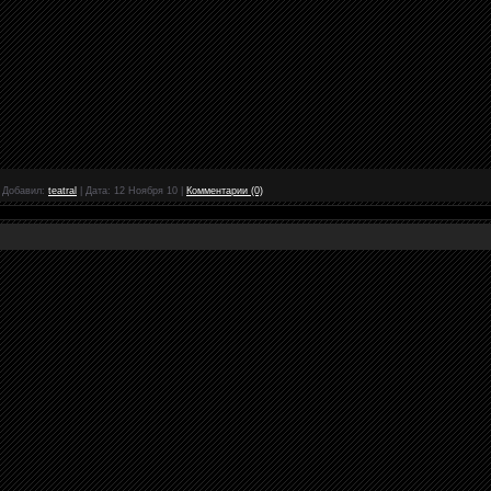
|
Добавил:
teatral
|
Дата:
12 Ноября 10
|
Комментарии (0)