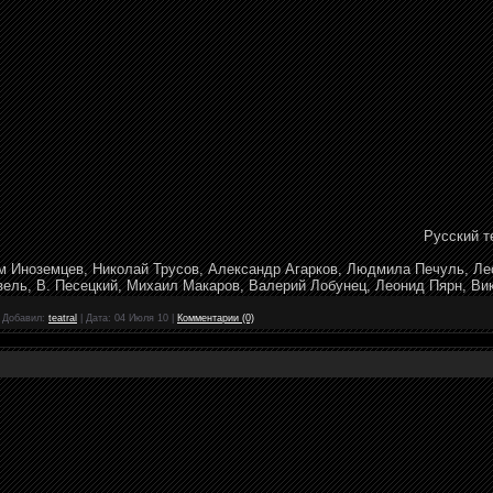
Русский т
 Иноземцев, Николай Трусов, Александр Агарков, Людмила Печуль, Ле
зель, В. Песецкий, Михаил Макаров, Валерий Лобунец, Леонид Пярн, В
|
Добавил:
teatral
|
Дата:
04 Июля 10
|
Комментарии (0)