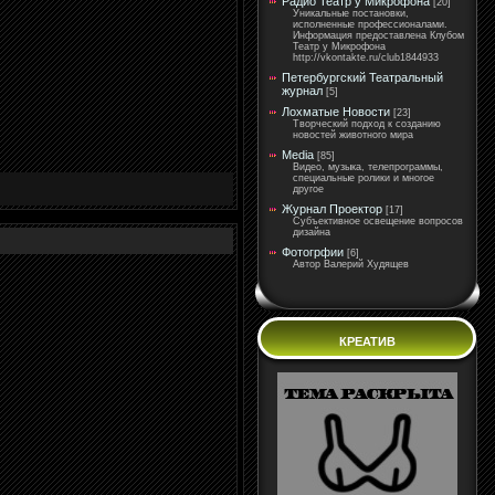
Радио Театр у Микрофона
[20]
Уникальные постановки,
исполненные профессионалами.
Информация предоставлена Клубом
Театр у Микрофона
http://vkontakte.ru/club1844933
Петербургский Театральный
журнал
[5]
Лохматые Новости
[23]
Творческий подход к созданию
новостей животного мира
Media
[85]
Видео, музыка, телепрограммы,
специальные ролики и многое
другое
Журнал Проектор
[17]
Субъективное освещение вопросов
дизайна
Фотогрфии
[6]
Автор Валерий Худящев
КРЕАТИВ