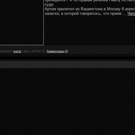
суде.
Артем прилетел из Вашингтона в Москву 8 апрел
записка, в которой говорилось, что прием
...
Чит
|
Добавил:
teatral
|
Дата:
28 Мая 12
|
Комментарии (0)