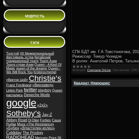
МУДРОСТЬ
ТЭГИ
СПб БДТ им. Г.А.Товстоногова, 20
Толстой
XII Межрегиональный
Режиссер: Темур Чхеидзе
фестиваль эстра
Китайский
В ролях: Анатолий Петров, Татьян
традиционный театр
Театр Азии
Театр стран Азии
Queen - A Kind Of
Magic
queen of the dreams
Queen -
Категория:
Спектакли OnLine
|
Просмотров:
1268
We Will Rock You
Krötenschemel
Christie’s
«Виктор Цой»
Квадрат, Някрошюс
«Винзавод»
Franz Ferdinand
twitter
playboy
Linkin Park
Queen
Depeche Mode
распались
google
«2х2»
Sotheby’s
Jay-Z
Abbey Road
Dj Dlee
Forbes
Cаша
Рыбак
Muse «The Resistance»
«Бубен
«Властелин колец»
Coldplay
The Prodigy
RADIOHEAD
Mercury Prize
30