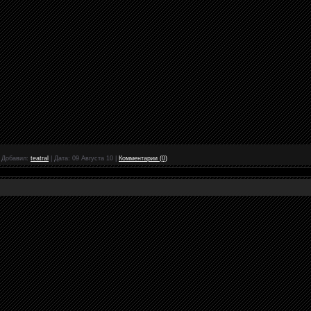
|
Добавил:
teatral
|
Дата:
09 Августа 10
|
Комментарии (0)