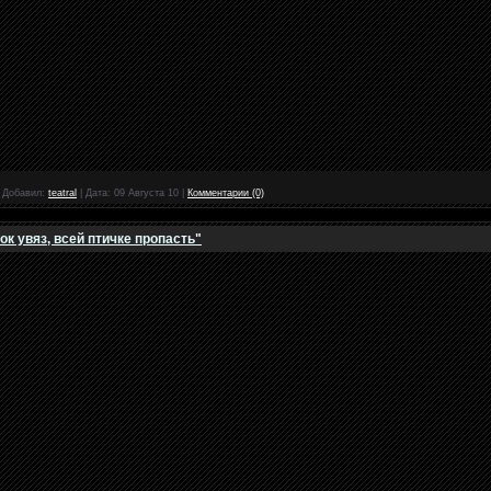
|
Добавил:
teatral
|
Дата:
09 Августа 10
|
Комментарии (0)
ок увяз, всей птичке пропасть"