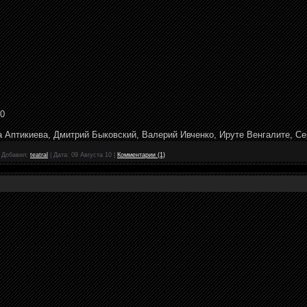
10
а Аптикиева, Дмитрий Быковский, Валерий Ивченко, Ируте Венгалите, Се
|
Добавил:
teatral
|
Дата:
09 Августа 10
|
Комментарии (1)