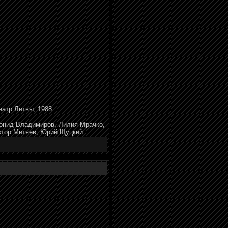
еатр Литвы, 1988
онид Владимиров, Лилия Мрачко,
иктор Митяев, Юрий Щуцкий