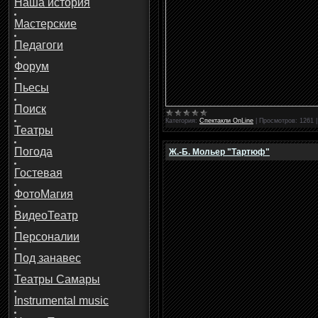
Наша история
Мастерские
Педагоги
Форум
Пьесы
Поиск
Категория:
Спектакли OnLine
|
Просмотров:
1261
Театры
Погода
Ж.-Б. Мольер "Тартюф"
Гостевая
ФотоМагия
ВидеоТеатр
Персоналии
Под занавес
Театры Самары
Instrumental music