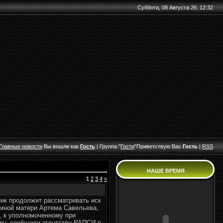
Суббота, 08 Августа 26, 12:32
Главные
новости
Вы вошли как
Гость
|
Группа
"
Гости
"
Приветствую Вас
Гость
|
RSS
НАШЕ ВРЕМЯ
1
2
3
4
»
ик продолжит рассматривать иск
мной матери Артема Савельева,
й, к уполномоченному при
ву, сообщили агентству РАПСИ в