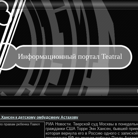
Информационный портал Teatral
 Хансен к детскому омбудсмену Астахову
РИА Новости. Тверской суд Москвы в понедельн
гражданки США Торри Энн Хансен, бывшей прие
которая вернула его в Россию одного с записко
президенте РФ по правам ребенка Павлу Астахо