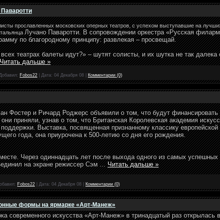
о Паваротти
олисты прославленных московских оперных театров, с успехом выступавшие на лучши
Лучано Паваротти
. В сопровождении оркестра «Русская филарм
итальянца
грамму по благородному принципу: развлекая – просвещай.
всех театрах балеты идут?» – шутят солисты, и их шутка не так далека 
Читать дальше »
Добавил:
Fobos22
|
Дата:
04 Декабря 08
|
Комментарии (0)
ан Фостер и Ричард Роджерс объявили о том, что будут финансировать
 они приняли, узнав о том, что Британская Королевская академия искусс
й поддержки. Выставка, посвященная признанному классику европейской
ущего года, она приурочена к 500-летию со дня его рождения.
месте. Через одиннадцать лет после выхода одного из самых успешных
ъединил на экране режиссер Сэм
...
Читать дальше »
обавил:
Fobos22
|
Дата:
04 Декабря 08
|
Комментарии (0)
ионные формы на ярмарке «Арт-Манеж»
ка современного искусства «Арт-Манеж» в тринадцатый раз открылась 