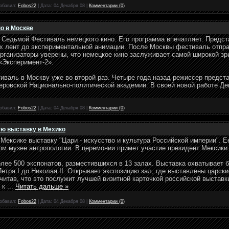
обавил:
Fobos22
|
Дата:
04 Декабря 08
|
Комментарии (0)
о в Москве
у Седьмой Фестиваль немецкого кино. Его программа впечатляет. Предс
х лент до экспериментальной анимации. После Москвы фестиваль отправ
рганизаторы уверены, что немецкое кино заслуживает самой широкой зр
«Эксперимент-2».
иваль в Москву уже во второй раз. Четыре года назад режиссер предс
ровской Национально-политической академии. В своей новой работе Де
обавил:
Fobos22
|
Дата:
04 Декабря 08
|
Комментарии (0)
ю выставку в Мехико
Мексике выставку "Цари - искусство и культура Российской империи". 
ом музее антропологии. В церемонии примет участие президент Мексик
лее 500 экспонатов, разместившихся в 13 залах. Выставка охватывает 
етра I до Николая II. Открывает экспозицию зал, где выставлены царски
читав, что это послужит лучшей визитной карточкой российской выстав
, к
...
Читать дальше »
обавил:
Fobos22
|
Дата:
04 Декабря 08
|
Комментарии (0)