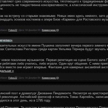
ставляют срез современного искусства, тяготеющего к традиционным ф
иционность не тождественна консервативности, а классический инструме
и.
как на встречу со старыми знакомыми. Новых имен здесь немного, зато 
надцать эскизов костюмов к опере Бизе «Кармен» для Ростовского музы
обавил:
Fobos22
|
Дата:
04 Декабря 08
|
Комментарии (0)
вечерах»
разительных искусств имени Пушкина заполняет вечера первого зимнего
рах Святослава Рихтера» среди картин Уильяма Тёрнера будут звучать 
 новое поколение музыкантов. Первая репетиция на сцене Белого зала 
и ребятами либо учились, либо играли. Один круг общения. С ними прият
се вместе они играют впервые. Фантазии для камерных ансамблей англ
 дальше »
обавил:
Fobos22
|
Дата:
04 Декабря 08
|
Комментарии (0)
ьянский поэт и драматург Джованни Пиндемонте. Несмотря на аристократ
й революции. Английский философ и писатель Томас Карлейль, написав
ился в этот день, но в 1795 году.
ксей Плещеев. За участие в революционном кружке Петрашевского Плещ