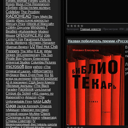
Forbes Woman
Forbes
Guns N'
Roses
Muse «The Resistance»
«Бубен
«Властелин колец»
Coldplay
The Prodigy
RADIOHEAD
They Might Be
Giants
«Брестскую крепость»
Mercury Prize
«World of Warcraft»
Windows 7
«1984» Оруэлла
Категория:
Главные новости
|
Просмотров:
858
|
Д
Beatles
«Kufsteinlied»
Modest
OPENSPACE.RU
Mouse
20th
Century Fox
Paramount Pictures
Назван победитель премии «Русск
Arctic Monkeys
«Бэтмен: Начало»
U2
Red Hot Chili
(Batman Begins)
Peppers
о
The Who
R.E.M.
White
Stripes
ShContemporary
The Sun
п
Pirate Bay
Disney Enterprises
Universal Studios
Columbia Pictures
Л
microsoft
Bing
yahoo
«The
у
«ВКонтакте»
Original of Laura».
у
MySpace
Black Eyed Peas
911
$1
internet explorer
млрд на интернет
42-й президент США Билл Клинто
«Великие фильмы
«The Black
Facebook
Parade»
LiveJournal
Cirque du Soleil
«451 градус по
Фаренгейту»
Amazon
«The
Lady
Unforgettable Fire»
NASA
Gaga
Jackie Kennedy Onassis
«Афиша»
«Аватар» поставил
Oasis
сетевой рекорд
McAfee
«Christmas in the Heart»
«Авангард
Страны Советов»
IV
Международный фестиваль-школа
со
Firefox 4.0
World-Muslim.com