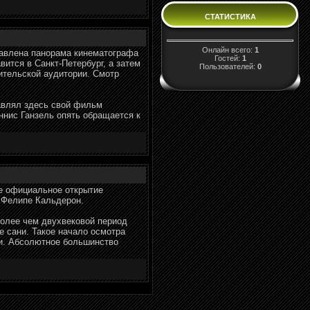
СТАТИСТИКА
Онлайн всего:
1
тавлена панорама кинематографа
Гостей:
1
ится в Санкт-Петербург, а затем
Пользователей:
0
ительской аудитории. Смотр
тавлял здесь свой фильм
ннис Ганзель опять обращается к
Ее официальное открытие
и Фелипе Кальдерон.
более чем двухвековой период
е сани. Такое начало осмотра
ки. Абсолютное большинство