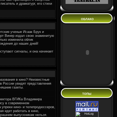
писатель и драматург, его стихи
ОБЛАКО
етские ученые Исаак Брук и
ерт Винер издал свою знаменитую
олько изменила облик
ождения до наших дней!
ступают сигналы, и она начинает
азования в кино? Неизвестные
а в России увидят представления
няшние газеты.
ТОПЫ
 ректора ВГИКа Владимира
су в современном
 упреки кино- и телепродюссеров,
я идет работать в кино,
черашним выпускникам нельзя.