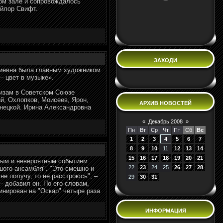
ом зале и сопровождалось
ейлор Свифт.
ЗАХОДИ
гиевна была главным художником
– цвет в музыке».
кизам в Советском Союзе
й, Охлопков, Моисеев, Ярон,
АРХИВ НОВОСТЕЙ
енецкой. Ирина Александровна
«
Декабрь 2008
»
Пн
Вт
Ср
Чт
Пт
Сб
Вс
1
2
3
4
5
6
7
8
9
10
11
12
13
14
15
16
17
18
19
20
21
ным и невероятным событием.
22
23
24
25
26
27
28
ого ансамбля". "Это смешно и
не получу, то не расстроюсь", –
29
30
31
– добавил он. По его словам,
инирован на "Оскар" четыре раза
ИНФОРМАЦИЯ