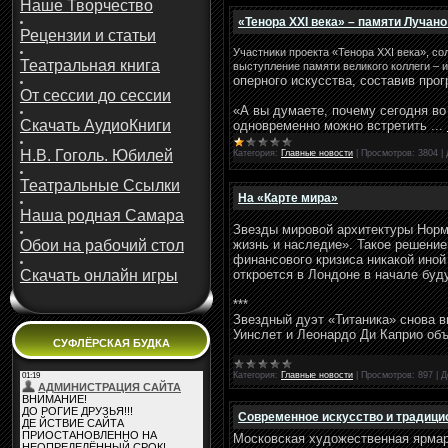
Наше Творчество
«Тенора XXI века» – памяти Лучан
Рецензии и статьи
Участники проекта «Тенора ХХI века», с
Театральная книга
выступление памяти великого коллеги – 
оперного искусства, составив про
От сессии до сессии
«А вы думаете, почему сегодня во 
Скачать АудиоКниги
одновременно можно встретить
...
Н.В. Гоголь. Юбилей
Категория:
Главные новости
|
Просмотров:
3804
|
Театральные Ссылки
На «Карте мира»
Наша родная Самара
Звезды мировой архитектуры Норм
Обои на рабочий стол
жизнь и наследие». Такое решение
финансового кризиса никакой ино
Скачать онлайн игры
откроется в Лондоне в начале буд
***
Звездный дуэт «Титаника» снова в
Уинслет и Леонардо Ди Каприо об
СУФЛЁРСКАЯ БУДКА
Категория:
Главные новости
|
Просмотров:
897
|
Д
Современное искусство и традиц
Московская художественная ярмар