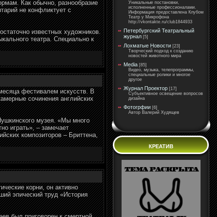
ормам. Как обычно, разнообразие
Уникальные постановки,
исполненные профессионалами.
нтарий не конфликтует с
Информация предоставлена Клубом
Театр у Микрофона
http://vkontakte.ru/club1844933
Петербургский Театральный
достаточно известных художников.
журнал
[5]
кального театра. Специально к
Лохматые Новости
[23]
Творческий подход к созданию
новостей животного мира
Media
[85]
Видео, музыка, телепрограммы,
специальные ролики и многое
другое
Журнал Проектор
[17]
 месяца фестивалем искусств. В
Субъективное освещение вопросов
камерные сочинения английских
дизайна
Фотогрфии
[6]
Автор Валерий Худящев
Пушкинского музея. «Мы много
но играть», – замечает
ийских композиторов – Бриттена,
КРЕАТИВ
ические корни, он активно
ший эпический труд «История
еев был приговорен к смертной