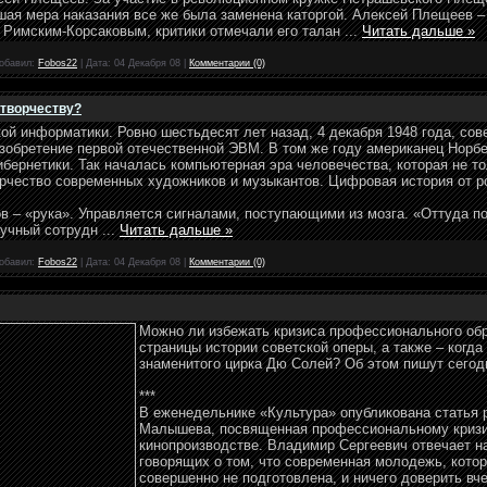
шая мера наказания все же была заменена каторгой. Алексей Плещеев – 
 Римским-Корсаковым, критики отмечали его талан
...
Читать дальше »
обавил:
Fobos22
|
Дата:
04 Декабря 08
|
Комментарии (0)
 творчеству?
ой информатики. Ровно шестьдесят лет назад, 4 декабря 1948 года, сов
зобретение первой отечественной ЭВМ. В том же году американец Норб
кибернетики. Так началась компьютерная эра человечества, которая не т
орчество современных художников и музыкантов. Цифровая история от р
в – «рука». Управляется сигналами, поступающими из мозга. «Оттуда по
аучный сотрудн
...
Читать дальше »
обавил:
Fobos22
|
Дата:
04 Декабря 08
|
Комментарии (0)
Можно ли избежать кризиса профессионального обр
страницы истории советской оперы, а также – когд
знаменитого цирка Дю Солей? Об этом пишут сегод
***
В еженедельнике «Культура» опубликована статья
Малышева, посвященная профессиональному кризи
кинопроизводстве. Владимир Сергеевич отвечает на
говорящих о том, что современная молодежь, котора
совершенно не подготовлена, и ничего доверить в