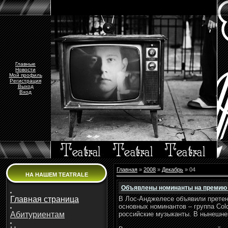
Главные
Новости
Мой профиль
Регистрация
Выход
Вход
Главная
»
2008
»
Декабрь
»
04
НА НАШЕМ TEATRALE
Объявлены номинанты на премию
В Лос-Анджелесе объявили претен
Главная страница
основных номинантов – группа Col
российские музыканты. В нынешне
Абитуриентам