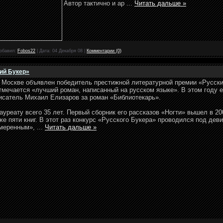
Автор тактично и ар
...
Читать дальше »
обавил:
Fobos22
|
Дата:
04 Декабря 08
|
Комментарии (0)
ий Букер»
В
Москве объявлен победитель престижной литературной премии «Русски
тмечается «лучший роман, написанный на русском языке». В этом году 
исатель Михаил Елизаров за роман «Библиотекарь».
ауреату всего 35 лет. Первый сборник его рассказов «Ногти» вышел в 20
же пяти книг. В этот раз конкурс «Русского Букера» проводился под де
меренным»,
...
Читать дальше »