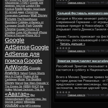
«Архипелаг ГУЛАГ»
Google для
Категория:
Главные новости
|
Просмотров:
845
|
Д
древних текстов
London Film
Apple
Festival
Beatles проиграли
92-летней даме
«Tomorrow
Седьмой Фестиваль немецкого кин
Walt Disney
Generation Campus»
Сегодня в Москве начинает работ
Pictures
The Roundhouse
современной Германии – от игровы
Bloomberg
Coldplay отбились от
Google
впервые приедет в Новосибирск. О
South Park
Сатриани
Chrome
открывает лента Денниса Ганзеля 
Google Chrome 3.0
Omnibox
Zune HD Microsoft
iPhone
iPhone в России
iPhone 3G S
Деннис Ганзель приезжает на фест
Google
«Напола», рассказывающий о гитле
...
Читать дальше »
AdSense
Google
Категория:
Главные новости
|
Просмотров:
944
|
Д
AdSense для
поиска
Google
Эрмитаж представляет масштабну
AdWords
Российский Эрмитаж показывает в 
Google
состоится в субботу в Национальн
Analytics
Yahoo!
Future Shorts
Alice In Chains
Pirates of the
Всего в Мехико Эрмитаж привез бо
Muse
The Beatles
Caribbean
истории династии Романовых - от П
Disney
Marvel
Star Wars Episode V:
предложили сами мексиканцы, пос
ABBA
The Empire Str
RHCP
the
экспонатов, включая царский трон
Hollies
Michael Jackson: This Is It
«Аватар»
Blur
Категория:
Главные новости
|
Просмотров:
985
|
Д
«Арменфильм»
«Баллистика: Экс
против Сивер»
Wikipedia
youtube
a-ha
MP3-плееры