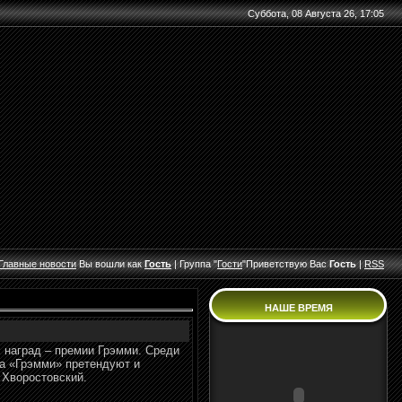
Суббота, 08 Августа 26, 17:05
Главные
новости
Вы вошли как
Гость
|
Группа
"
Гости
"
Приветствую Вас
Гость
|
RSS
НАШЕ ВРЕМЯ
 наград – премии Грэмми. Среди
на «Грэмми» претендуют и
 Хворостовский.