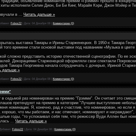
я традиции, объявление номинантов премии «Грэмми» прошло в концертн
 хиты исполнили Селин Дион, Би Би Кинг, Мэрайя Кэри, Джон Мэйер и Т
звучали в
...
Читать дальше »
обавил:
Fobos22
|
Дата:
04 Декабря 08
|
Комментарии (0)
крылась выставка Тамары и Ирины Старженецких. В 1950-х Тамара Геор
й того времени стали основой выставки под названием «Музыка в цвете 
кой сложно представить историю отечественной сценографии. По ее эс
таклей. Декорациями Старженецкой оформляли свои спектакли Покровски
одов Тамара Георгиевна начала сотрудничать с дочерью, Ириной Старж
ь дальше »
обавил:
Fobos22
|
Дата:
04 Декабря 08
|
Комментарии (0)
рэмми"
 в седьмой раз номинирован на премию "Грэмми". Он считает это смеш
ашов претендуют на премию в категории "Лучшее выступление небольш
меня номинации. Я, конечно, рад и счастлив, что номинирован, но если я 
, хорошо, что мы работаем, и нас отмечают, номинируют и награждают", 
ошлые годы, "то успокаивал себя тем, что режиссер Вуди Аллен был ном
чалась
...
Читать дальше »
Добавил:
Fobos22
|
Дата:
04 Декабря 08
|
Комментарии (0)