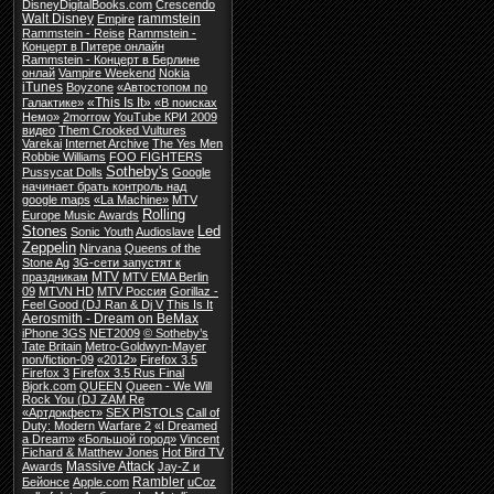
DisneyDigitalBooks.com
Crescendo
Walt Disney
rammstein
Empire
Rammstein - Reise
Rammstein -
Концерт в Питере онлайн
Rammstein - Концерт в Берлине
онлай
Vampire Weekend
Nokia
iTunes
Boyzone
«Автостопом по
«This Is It»
Галактике»
«В поисках
Немо»
2morrow
YouTube КРИ 2009
видео
Them Crooked Vultures
Varekai
Internet Archive
The Yes Men
Robbie Williams
FOO FIGHTERS
Sotheby's
Pussycat Dolls
Google
начинает брать контроль над
google maps
«La Machine»
MTV
Rolling
Europe Music Awards
Stones
Led
Sonic Youth
Audioslave
Zeppelin
Nirvana
Queens of the
Stone Ag
3G-сети запустят к
MTV
праздникам
MTV EMA Berlin
09
MTVN HD
MTV Россия
Gorillaz -
Feel Good (DJ Ran & Dj V
This Is It
Aerosmith - Dream on BeMax
iPhone 3GS
NET2009
© Sotheby’s
Tate Britain
Metro-Goldwyn-Mayer
non/fiction-09
«2012»
Firefox 3.5
Firefox 3
Firefox 3.5 Rus Final
Bjork.com
QUEEN
Queen - We Will
Rock You (DJ ZAM Re
«Артдокфест»
SEX PISTOLS
Call of
Duty: Modern Warfare 2
«I Dreamed
a Dream»
«Большой город»
Vincent
Fichard & Matthew Jones
Hot Bird TV
Massive Attack
Awards
Jay-Z и
Rambler
Бейонсе
Apple.com
uCoz