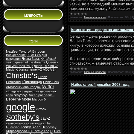
казни, но в последний момент выс
положены на музыку Чайковским и
МУДРОСТЬ
Категория:
Главные новости
|
Просмотров:
864
|
Д
Компьютер – средство или замена
Сегодня – день рождения российск
Башир Рамеев зарегистрировали и
ТЭГИ
книгу, в которой изложил основы 
цивилизации, но и повлияла на тв
Nextfest
Толстой
Бутусов
Воскресение
95 лет со дня
Достижение советских кибернетико
рождения Якова Зака.
Китайский
театр
queen of the dreams
Queen -
сгибаться», – замечает старший н
We Will Rock You
Queen - A Kind Of
Magic
Krötenschemel
«2 АССА 2»
Категория:
Главные новости
|
Просмотров:
983
|
Д
Christie’s
Franz
«Винзавод»
Ferdinand
Linkin Park
Набор слов. 4 декабря 2008 года
twitter
«Амазонки авангарда»
«Imagine» сыграют на церковных
playboy
коло
Queen распались
Depeche Mode
Maroon 5
google
«2х2»
Sotheby’s
Jay-Z
«американская легенда»
The
Abbey Road
Guardian
Hennessy
отпраздновал 100-летие сво
Dj Dlee