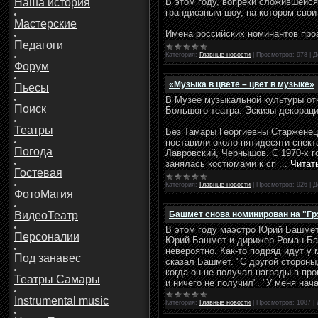
В этом году, вопреки сложившейс
Наша история
грандиозным шоу, на котором свои
Мастерские
Имена российских номинантов про
Педагоги
Категория:
Главные новости
|
Просмотров:
978
|
Д
Форум
«Музыка в цвете – цвет в музыке»
Пьесы
В Музее музыкальной культуры от
Поиск
Большого театра. Эскизы декораци
Театры
Без Тамары Георгиевны Старженец
поставили около пятидесяти спек
Погода
Лавровский, Чернышов. С 1970-х г
занялась костюмами к сп
...
Читат
Гостевая
Категория:
Главные новости
|
Просмотров:
926
|
Д
ФотоМагия
Башмет снова номинирован на "Г
ВидеоТеатр
В этом году маэстро Юрий Башмет
Персоналии
Юрий Башмет и дирижер Роман Бал
невероятно. Как-то подряд идут у 
Под занавес
сказал Башмет. "С другой стороны
когда он не получал награды в пр
Театры Самары
и ничего не получил". "У меня на
Instrumental music
Категория:
Главные новости
|
Просмотров:
1087
|