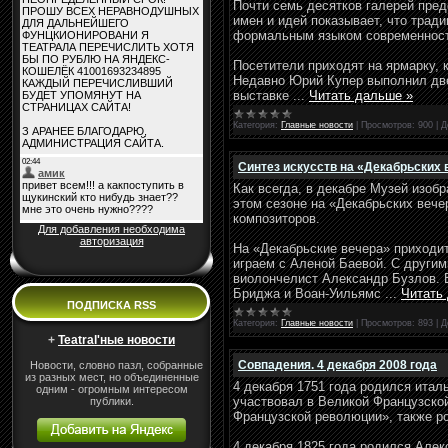
Почти семь десятков галерей пред
имен и идей показывает, что трад
формальным языком современност
Посетители приходят на ярмарку, 
Недавно Юрий Купер выполнил две
выставке
...
Читать дальше »
Категория:
Главные новости
|
Просмотров:
900
|
Д
Синтез искусств на «Декабрьских 
Как всегда, в декабре Музей изоб
этом сезоне на «Декабрьских вече
композиторов.
Для добавления необходима
авторизация
На «Декабрьские вечера» приходит
играем с Аленой Баевой. С другим
виолончелист Александр Бузлов. В
Бриджа и Воан-Уильямс
...
Читать
ПОДПИСКА RSS
Категория:
Главные новости
|
Просмотров:
893
|
Д
+
Teatral'ные новости
Совпадения. 4 декабря 2008 года
Новости, словно пазл, собранные
из разных мест, но объединенные
4 декабря 1751 года родился итал
одним - огромным интересом
участвовал в Великой Французско
публики.
Французской революции», также род
4 декабря 1825 года родился Але