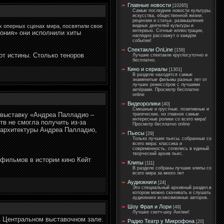
Главные новости
[10265]
Самые последние новости культуры,
искусства, общественной жизни,
рецензии и статьи, размышления
видных деятелей культуры и
х оперных сценах мира, посвятили свое
интервью. Сочные иллюстрации,
ония» они исполнили хиты
наглядно расскажут о каждом
событии!
Спектакли OnLine
[158]
от истины. Столько теноров
Лучшие спектакли круглосуточно и
бесплатно.
Кино и сериалы
[1301]
В разделе находятся самые
знаменитые фильмы разных лет от
лучших режиссёров с лучшими
актёрами. Просмотр бесплатно
online
Видеоролики
[40]
Смешные и грустные, позитивные и
 выставку «Андреа Палладио –
трагические, но главное самые
интересные ролики со всего мира!
тв не смогла получить из-за
Просмотр бесплатно online
 архитектуры Андреа Палладио,
Пьесы
[29]
Только лучшие пьесы, собранные со
всего мира: классика и
современность, сплелись в единый
творческий архив пьес.
 фильмов в истории кино Кейт
Клипы
[111]
В разделе собраны лучшие клипы со
всего мира за много лет
Аудиокниги
[24]
Это специальный архивный раздел.в
котором можно скачивать и слушать
аудиокниги всевозможных авторов.
Шоу Фрая и Лори
[49]
Лучшее скетч-шоу Англии!
в Центральном выставочном зале.
Радио Театр у Микрофона
[20]