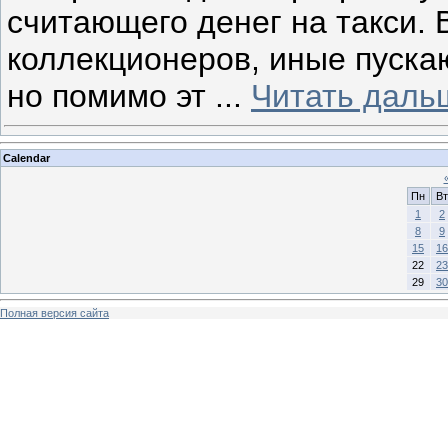
считающего денег на такси. 
коллекционеров, иные пускаю
но помимо эт
...
Читать даль
Calendar
Пн
Вт
1
2
8
9
15
16
22
23
29
30
Полная версия сайта