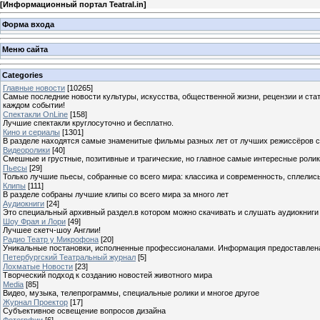
[
Информационный портал Teatral.in
]
Форма входа
Меню сайта
Categories
Главные новости
[10265]
Самые последние новости культуры, искусства, общественной жизни, рецензии и ста
каждом событии!
Спектакли OnLine
[158]
Лучшие спектакли круглосуточно и бесплатно.
Кино и сериалы
[1301]
В разделе находятся самые знаменитые фильмы разных лет от лучших режиссёров с
Видеоролики
[40]
Смешные и грустные, позитивные и трагические, но главное самые интересные ролики
Пьесы
[29]
Только лучшие пьесы, собранные со всего мира: классика и современность, сплелись
Клипы
[111]
В разделе собраны лучшие клипы со всего мира за много лет
Аудиокниги
[24]
Это специальный архивный раздел.в котором можно скачивать и слушать аудиокниги
Шоу Фрая и Лори
[49]
Лучшее скетч-шоу Англии!
Радио Театр у Микрофона
[20]
Уникальные постановки, исполненные профессионалами. Информация предоставлена К
Петербургский Театральный журнал
[5]
Лохматые Новости
[23]
Творческий подход к созданию новостей животного мира
Media
[85]
Видео, музыка, телепрограммы, специальные ролики и многое другое
Журнал Проектор
[17]
Субъективное освещение вопросов дизайна
Фотогрфии
[6]