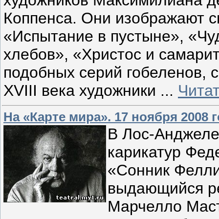
художников Максимилиана д
Коппенса. Они изображают с
«Испытание в пустыне», «Чу
хлебов», «Христос и самарит
подобных серий гобеленов, 
XVIII века художники
...
Чита
На «Карте мира». 17 ноября 2008 
В Лос-Анджеле
карикатур Фед
«Сонник Феллин
выдающийся ре
Марчелло Маст