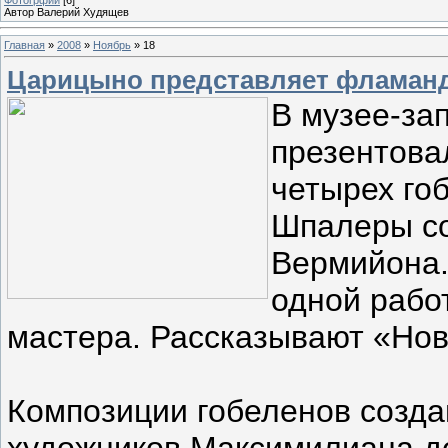
Автор Валерий Худящев
Главная
»
2008
»
Ноябрь
»
18
Царицыно представляет фламанд
В музее-за
презентова
четырех гоб
Шпалеры со
Вермийона.
одной рабо
мастера. Рассказывают «Нов
Композиции гобеленов созд