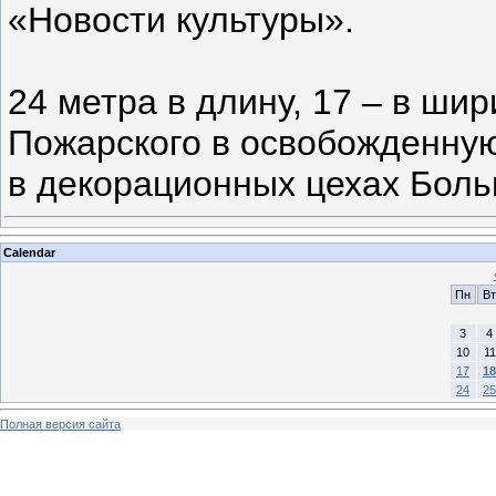
«Новости культуры».
24 метра в длину, 17 – в ши
Пожарского в освобожденную
в декорационных цехах Бол
Calendar
Пн
Вт
3
4
10
11
17
18
24
25
Полная версия сайта