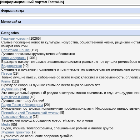
[
Информационный портал Teatral.in
]
Форма входа
Меню сайта
Categories
Главные новости
[10265]
Самые последние новости культуры, искусства, общественной жизни, рецензии и ста
каждом событии!
Спектакли OnLine
[158]
Лучшие спектакли круглосуточно и бесплатно.
Кино и сериалы
[1301]
В разделе находятся самые знаменитые фильмы разных лет от лучших режиссёров с
Видеоролики
[40]
Смешные и грустные, позитивные и трагические, но главное самые интересные ролики
Пьесы
[29]
Только лучшие пьесы, собранные со всего мира: классика и современность, сплелись
Клипы
[111]
В разделе собраны лучшие клипы со всего мира за много лет
Аудиокниги
[24]
Это специальный архивный раздел.в котором можно скачивать и слушать аудиокниги
Шоу Фрая и Лори
[49]
Лучшее скетч-шоу Англии!
Радио Театр у Микрофона
[20]
Уникальные постановки, исполненные профессионалами. Информация предоставлена К
Петербургский Театральный журнал
[5]
Лохматые Новости
[23]
Творческий подход к созданию новостей животного мира
Media
[85]
Видео, музыка, телепрограммы, специальные ролики и многое другое
Журнал Проектор
[17]
Субъективное освещение вопросов дизайна
Фотогрфии
[6]