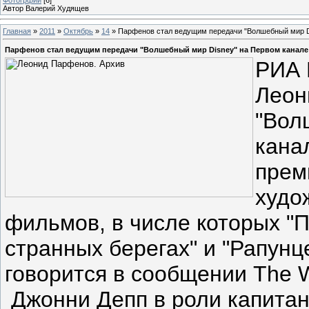
Автор Валерий Худящев
Главная
»
2011
»
Октябрь
»
14
» Парфенов стал ведущим передачи "Волшебный мир D
Парфенов стал ведущим передачи "Волшебный мир Disney" на Первом канале
РИА 
Леон
"Вол
кана
прем
худо
фильмов, в числе которых "
странных берегах" и "Рапунц
говорится в сообщении The W
Джонни Депп в роли капитан