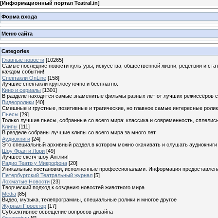
[
Информационный портал Teatral.in
]
Форма входа
Меню сайта
Categories
Главные новости
[10265]
Самые последние новости культуры, искусства, общественной жизни, рецензии и ста
каждом событии!
Спектакли OnLine
[158]
Лучшие спектакли круглосуточно и бесплатно.
Кино и сериалы
[1301]
В разделе находятся самые знаменитые фильмы разных лет от лучших режиссёров с
Видеоролики
[40]
Смешные и грустные, позитивные и трагические, но главное самые интересные ролики
Пьесы
[29]
Только лучшие пьесы, собранные со всего мира: классика и современность, сплелись
Клипы
[111]
В разделе собраны лучшие клипы со всего мира за много лет
Аудиокниги
[24]
Это специальный архивный раздел.в котором можно скачивать и слушать аудиокниги
Шоу Фрая и Лори
[49]
Лучшее скетч-шоу Англии!
Радио Театр у Микрофона
[20]
Уникальные постановки, исполненные профессионалами. Информация предоставлена К
Петербургский Театральный журнал
[5]
Лохматые Новости
[23]
Творческий подход к созданию новостей животного мира
Media
[85]
Видео, музыка, телепрограммы, специальные ролики и многое другое
Журнал Проектор
[17]
Субъективное освещение вопросов дизайна
Фотогрфии
[6]