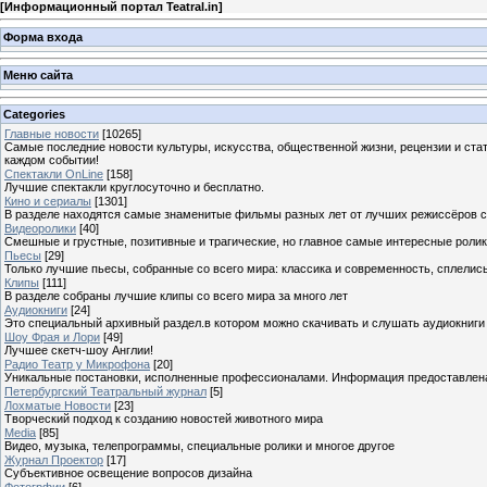
[
Информационный портал Teatral.in
]
Форма входа
Меню сайта
Categories
Главные новости
[10265]
Самые последние новости культуры, искусства, общественной жизни, рецензии и ста
каждом событии!
Спектакли OnLine
[158]
Лучшие спектакли круглосуточно и бесплатно.
Кино и сериалы
[1301]
В разделе находятся самые знаменитые фильмы разных лет от лучших режиссёров с
Видеоролики
[40]
Смешные и грустные, позитивные и трагические, но главное самые интересные ролики
Пьесы
[29]
Только лучшие пьесы, собранные со всего мира: классика и современность, сплелись
Клипы
[111]
В разделе собраны лучшие клипы со всего мира за много лет
Аудиокниги
[24]
Это специальный архивный раздел.в котором можно скачивать и слушать аудиокниги
Шоу Фрая и Лори
[49]
Лучшее скетч-шоу Англии!
Радио Театр у Микрофона
[20]
Уникальные постановки, исполненные профессионалами. Информация предоставлена К
Петербургский Театральный журнал
[5]
Лохматые Новости
[23]
Творческий подход к созданию новостей животного мира
Media
[85]
Видео, музыка, телепрограммы, специальные ролики и многое другое
Журнал Проектор
[17]
Субъективное освещение вопросов дизайна
Фотогрфии
[6]