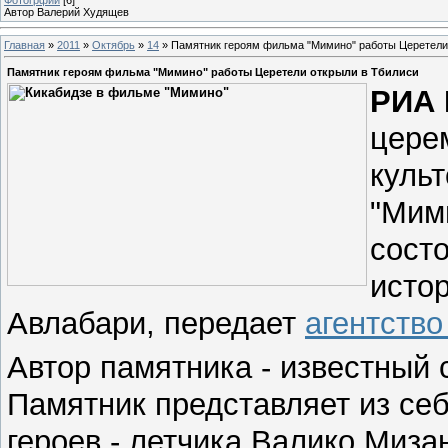
Автор Валерий Худящев
Главная
»
2011
»
Октябрь
»
14
» Памятник героям фильма "Мимино" работы Церетели
Памятник героям фильма "Мимино" работы Церетели открыли в Тбилиси
РИА 
цере
куль
"Мим
состо
исто
Авлабари, передает
агентство
Автор памятника - известный 
Памятник представляет из се
героев - летчика Валико Миза