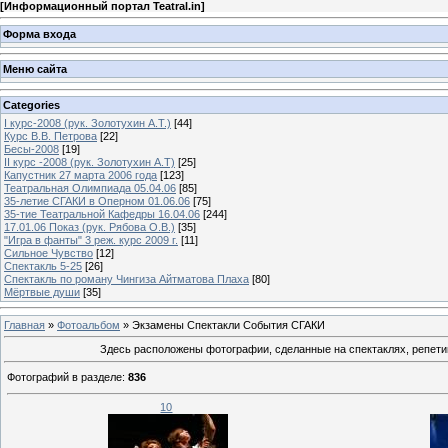
[
Информационный портал Teatral.in
]
Форма входа
Меню сайта
Categories
I курс-2008 (рук. Золотухин А.Т.)
[44]
Курс В.В. Петрова
[22]
Бесы-2008
[19]
II курс -2008 (рук. Золотухин А.Т)
[25]
Капустник 27 марта 2006 года
[123]
Театральная Олимпиада 05.04.06
[85]
35-летие СГАКИ в Оперном 01.06.06
[75]
35-тие Театральной Кафедры 16.04.06
[244]
17.01.06 Показ (рук. Рябова О.В.)
[35]
"Игра в фанты" 3 реж. курс 2009 г.
[11]
Сильное Чувство
[12]
Спектакль 5-25
[26]
Спектакль по роману Чингиза Айтматова Плаха
[80]
Мёртвые души
[35]
Главная
»
Фотоальбом
» Экзамены Спектакли События СГАКИ
Здесь расположены фотографии, сделанные на спектаклях, репетиц
Фотографий в разделе
:
836
10