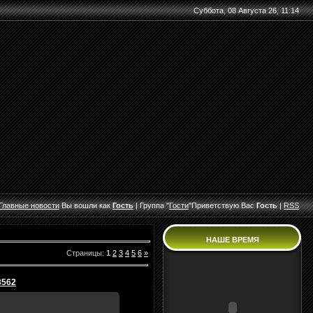
Суббота, 08 Августа 26, 11:14
Главные
новости
Вы вошли как
Гость
|
Группа
"
Гости
"
Приветствую Вас
Гость
|
RSS
НАШЕ ВРЕМЯ
Страницы
:
1
2
3
4
5
6
»
3562