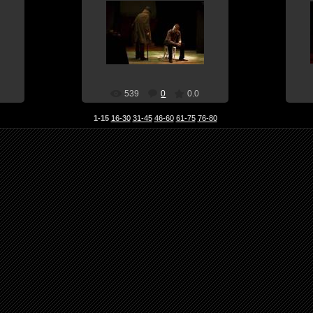
30 Апреля 10
teatral
539
0
0.0
1-15
16-30
31-45
46-60
61-75
76-80