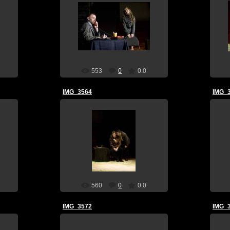
30 Апреля 10
teatral
553
0
0.0
IMG_3564
IMG_
30 Апреля 10
teatral
560
0
0.0
IMG_3572
IMG_