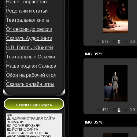
Наше Творчество
Рецензии и статьи
30 Апреля 10
Театральная книга
teatral
От сессии до сессии
Скачать АудиоКниги
573
0
0.0
Н.В. Гоголь. Юбилей
IMG_3575
Театральные Ссылки
Наша родная Самара
Обои на рабочий стол
30 Апреля 10
Скачать онлайн игры
teatral
СУФЛЁРСКАЯ БУДКА
474
0
0.0
IMG_3578