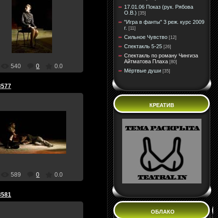
17.01.06 Показ (рук. Рябова
О.В.)
[35]
30 Апреля 10
"Игра в фанты" 3 реж. курс 2009
г.
[11]
teatral
Сильное Чувство
[12]
Спектакль 5-25
[26]
Спектакль по роману Чингиза
Айтматова Плаха
[80]
540
0
0.0
Мёртвые души
[35]
3577
КРЕАТИВ
30 Апреля 10
teatral
589
0
0.0
3581
ОБЛАКО