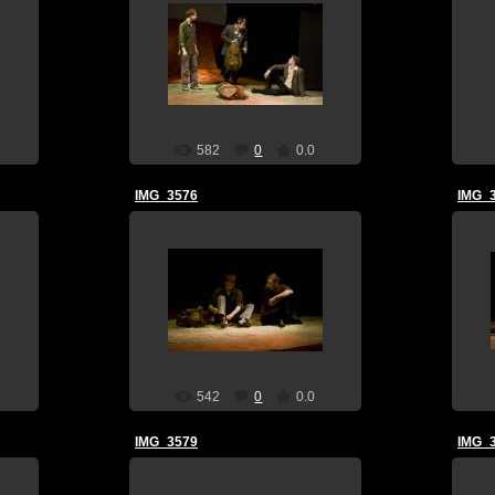
30 Апреля 10
teatral
582
0
0.0
IMG_3576
IMG_
30 Апреля 10
teatral
542
0
0.0
IMG_3579
IMG_