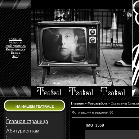
Главные
Новости
Мой профиль
Регистрация
Выход
Вход
Главная
»
Фотоальбом
» Экзамены Спекта
НА НАШЕМ TEATRALE
Фотографий в разделе
:
80
Главная страница
IMG_3558
Абитуриентам