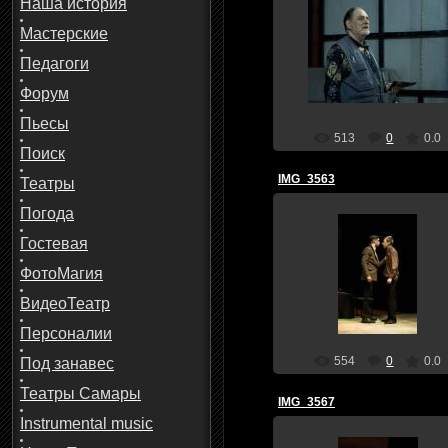
Наша история
Мастерские
30 Апреля 10
Педагоги
teatral
Форум
Пьесы
513
0
0.0
Поиск
IMG_3563
Театры
Погода
Гостевая
30 Апреля 10
ФотоМагия
teatral
ВидеоТеатр
Персоналии
554
0
0.0
Под занавес
Театры Самары
IMG_3567
Instrumental music