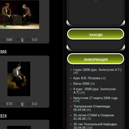
30 Апреля 10
teatral
ЗАХОДИ
586
0
0.0
3565
ИНФОРМАЦИЯ
I курс-2008 (рук. Золотухин А.Т.)
[44]
30 Апреля 10
Курс В.В. Петрова
[22]
teatral
Бесы-2008
[19]
II курс -2008 (рук. Золотухин
А.Т)
[25]
Капустник 27 марта 2006 года
[123]
570
0
0.0
Театральная Олимпиада
05.04.06
[85]
35-летие СГАКИ в Оперном
3574
01.06.06
[75]
35-тие Театральной Кафедры
16.04.06
[244]