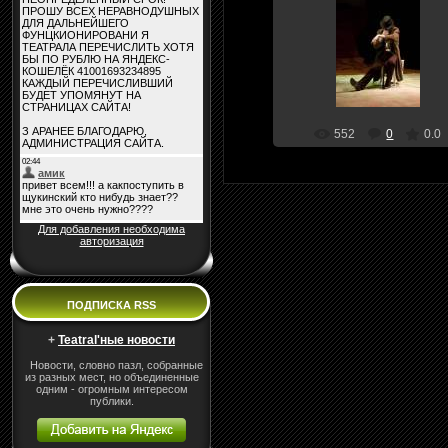
30 Апреля 10
teatral
552
0
0.0
Для добавления необходима
авторизация
ПОДПИСКА RSS
+
Teatral'ные новости
Новости, словно пазл, собранные
из разных мест, но объединенные
одним - огромным интересом
публики.