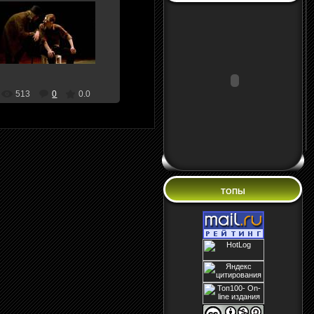
30 Апреля 10
teatral
513
0
0.0
ТОПЫ