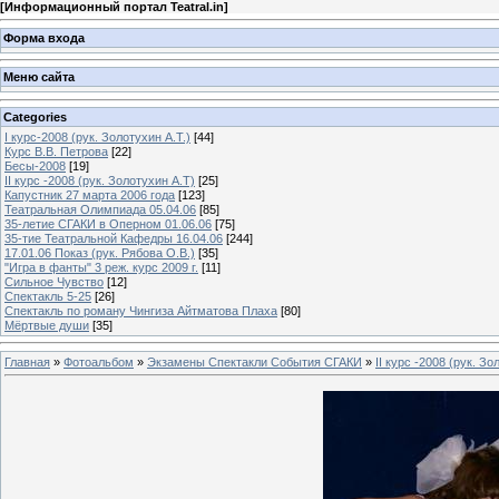
[
Информационный портал Teatral.in
]
Форма входа
Меню сайта
Categories
I курс-2008 (рук. Золотухин А.Т.)
[44]
Курс В.В. Петрова
[22]
Бесы-2008
[19]
II курс -2008 (рук. Золотухин А.Т)
[25]
Капустник 27 марта 2006 года
[123]
Театральная Олимпиада 05.04.06
[85]
35-летие СГАКИ в Оперном 01.06.06
[75]
35-тие Театральной Кафедры 16.04.06
[244]
17.01.06 Показ (рук. Рябова О.В.)
[35]
"Игра в фанты" 3 реж. курс 2009 г.
[11]
Сильное Чувство
[12]
Спектакль 5-25
[26]
Спектакль по роману Чингиза Айтматова Плаха
[80]
Мёртвые души
[35]
Главная
»
Фотоальбом
»
Экзамены Спектакли События СГАКИ
»
II курс -2008 (рук. Зо