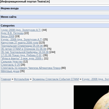
[
Информационный портал Teatral.in
]
Форма входа
Меню сайта
Categories
I курс-2008 (рук. Золотухин А.Т.)
[44]
Курс В.В. Петрова
[22]
Бесы-2008
[19]
II курс -2008 (рук. Золотухин А.Т)
[25]
Капустник 27 марта 2006 года
[123]
Театральная Олимпиада 05.04.06
[85]
35-летие СГАКИ в Оперном 01.06.06
[75]
35-тие Театральной Кафедры 16.04.06
[244]
17.01.06 Показ (рук. Рябова О.В.)
[35]
"Игра в фанты" 3 реж. курс 2009 г.
[11]
Сильное Чувство
[12]
Спектакль 5-25
[26]
Спектакль по роману Чингиза Айтматова Плаха
[80]
Мёртвые души
[35]
Главная
»
Фотоальбом
»
Экзамены Спектакли События СГАКИ
»
II курс -2008 (рук. Зо