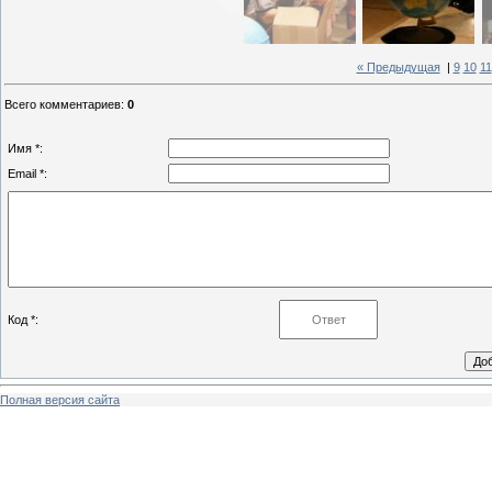
« Предыдущая
|
9
10
11
Всего комментариев
:
0
Имя *:
Email *:
Код *:
Полная версия сайта