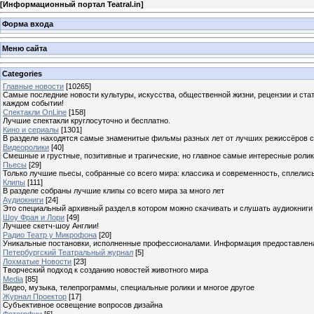
[
Информационный портал Teatral.in
]
Форма входа
Меню сайта
Categories
Главные новости
[10265]
Самые последние новости культуры, искусства, общественной жизни, рецензии и ста
каждом событии!
Спектакли OnLine
[158]
Лучшие спектакли круглосуточно и бесплатно.
Кино и сериалы
[1301]
В разделе находятся самые знаменитые фильмы разных лет от лучших режиссёров с
Видеоролики
[40]
Смешные и грустные, позитивные и трагические, но главное самые интересные ролики
Пьесы
[29]
Только лучшие пьесы, собранные со всего мира: классика и современность, сплелись
Клипы
[111]
В разделе собраны лучшие клипы со всего мира за много лет
Аудиокниги
[24]
Это специальный архивный раздел.в котором можно скачивать и слушать аудиокниги
Шоу Фрая и Лори
[49]
Лучшее скетч-шоу Англии!
Радио Театр у Микрофона
[20]
Уникальные постановки, исполненные профессионалами. Информация предоставлена К
Петербургский Театральный журнал
[5]
Лохматые Новости
[23]
Творческий подход к созданию новостей животного мира
Media
[85]
Видео, музыка, телепрограммы, специальные ролики и многое другое
Журнал Проектор
[17]
Субъективное освещение вопросов дизайна
Фотогрфии
[6]