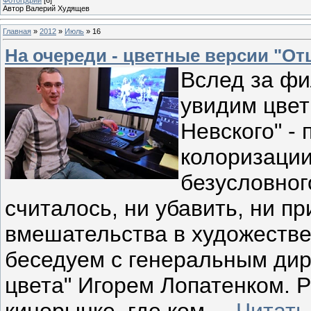
Автор Валерий Худящев
Главная
»
2012
»
Июль
»
16
На очереди - цветные версии "От
Вслед за фи
увидим цвет
Невского" -
колоризации
безусловног
считалось, ни убавить, ни п
вмешательства в художеств
беседуем с генеральным ди
цвета" Игорем Лопатенком. 