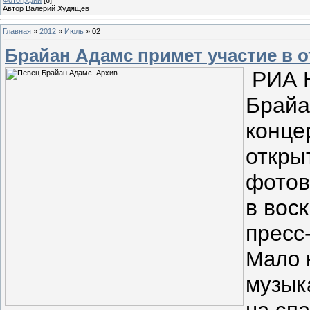
Автор Валерий Худящев
Главная
»
2012
»
Июль
»
02
Брайан Адамс примет участие в 
РИА Н
Брайа
конце
откры
фотов
в вос
пресс
Мало к
музык