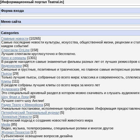
[
Информационный портал Teatral.in
]
Форма входа
Меню сайта
Categories
Главные новости
[10265]
Самые последние новости культуры, искусства, общественной жизни, рецензии и ста
каждом событии!
Спектакли OnLine
[158]
Лучшие спектакли круглосуточно и бесплатно.
Кино и сериалы
[1301]
В разделе находятся самые знаменитые фильмы разных лет от лучших режиссёров с
Видеоролики
[40]
Смешные и грустные, позитивные и трагические, но главное самые интересные ролики
Пьесы
[29]
Только лучшие пьесы, собранные со всего мира: классика и современность, сплелись
Клипы
[111]
В разделе собраны лучшие клипы со всего мира за много лет
Аудиокниги
[24]
Это специальный архивный раздел.в котором можно скачивать и слушать аудиокниги
Шоу Фрая и Лори
[49]
Лучшее скетч-шоу Англии!
Радио Театр у Микрофона
[20]
Уникальные постановки, исполненные профессионалами. Информация предоставлена К
Петербургский Театральный журнал
[5]
Лохматые Новости
[23]
Творческий подход к созданию новостей животного мира
Media
[85]
Видео, музыка, телепрограммы, специальные ролики и многое другое
Журнал Проектор
[17]
Субъективное освещение вопросов дизайна
Фотогрфии
[6]