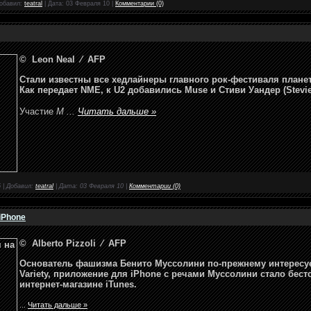
обавил:
teatral
|
Дата:
03 Февраля 10
|
Комментарии (0)
© Leon Neal ⁄ AFP
Стали известны все хедлайнеры главного рок-фестиваля планет
Как передает NME, к U2 добавились Muse и Стиви Уандер (Stevi
Участие
M
...
Читать дальше »
5
|
Добавил:
teatral
|
Дата:
03 Февраля 10
|
Комментарии (0)
iPhone
© Alberto Pizzoli ⁄ AFP
Основатель фашизма Бенито Муссолини по-прежнему интересуе
Variety, приложение для iPhone с речами Муссолини стало бес
интернет-магазине iTunes.
...
Читать дальше »