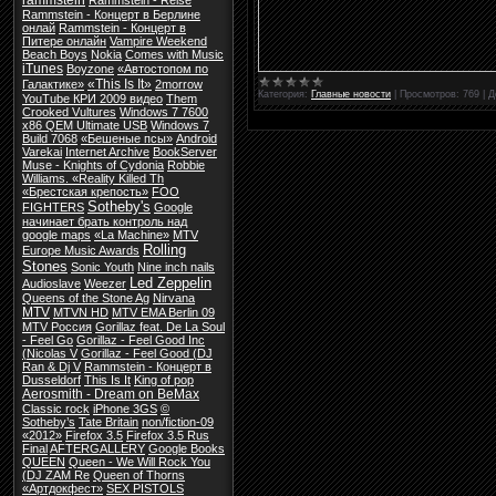
rammstein
Rammstein - Reise
Rammstein - Концерт в Берлине
онлай
Rammstein - Концерт в
Питере онлайн
Vampire Weekend
Beach Boys
Nokia
Comes with Music
iTunes
Boyzone
«Автостопом по
«This Is It»
Галактике»
2morrow
Категория:
Главные новости
|
Просмотров:
769
|
Д
YouTube КРИ 2009 видео
Them
Crooked Vultures
Windows 7 7600
x86 QEM Ultimate USB
Windows 7
Build 7068
«Бешеные псы»
Android
Varekai
Internet Archive
BookServer
Muse - Knights of Cydonia
Robbie
Williams. «Reality Killed Th
«Брестская крепость»
FOO
Sotheby's
FIGHTERS
Google
начинает брать контроль над
google maps
«La Machine»
MTV
Rolling
Europe Music Awards
Stones
Sonic Youth
Nine inch nails
Led Zeppelin
Audioslave
Weezer
Queens of the Stone Ag
Nirvana
MTV
MTVN HD
MTV EMA Berlin 09
MTV Россия
Gorillaz feat. De La Soul
- Feel Go
Gorillaz - Feel Good Inc
(Nicolas V
Gorillaz - Feel Good (DJ
Ran & Dj V
Rammstein - Концерт в
Dusseldorf
This Is It
King of pop
Aerosmith - Dream on BeMax
Classic rock
iPhone 3GS
©
Sotheby’s
Tate Britain
non/fiction-09
«2012»
Firefox 3.5
Firefox 3.5 Rus
Final
AFTERGALLERY
Google Books
QUEEN
Queen - We Will Rock You
(DJ ZAM Re
Queen of Thorns
«Артдокфест»
SEX PISTOLS