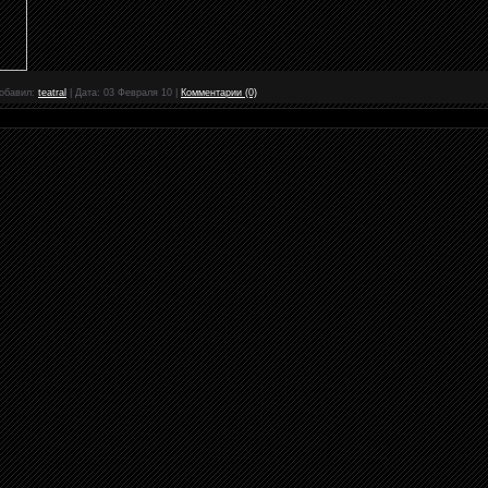
обавил:
teatral
|
Дата:
03 Февраля 10
|
Комментарии (0)