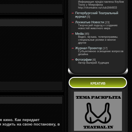
Информация предоставлена Клубом
Театр у Микрофона
http://vkontakte.ru/club1844933
Петербургский Театральный
журнал
[5]
Лохматые Новости
[23]
Творческий подход к созданию
новостей животного мира
Media
[85]
Видео, музыка, телепрограммы,
специальные ролики и многое
другое
Журнал Проектор
[17]
Субъективное освещение вопросов
дизайна
Фотогрфии
[6]
Автор Валерий Худящев
КРЕАТИВ
я кино. Как передает
 ходить на свою постановку, в