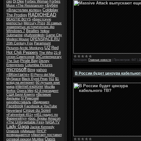
сво
Dj Dlee
Forbes Woman
Forbes
«Бубен
Muse «The Resistance»
Coldplay
«Властелин колец»
RADIOHEAD
The Prodigy
BEASTIE BOYS
«Брестскую
крепость»
Mercury Prize
30 самых
знаменитых исторических фо
Windows 7
Beatles
Yellow
Submarine
«Kufsteinlied»
Game City
OPENSPACE.RU
Modest Mouse
20th Century Fox
Paramount
U2
Red
Pictures
Arctic Monkeys
Hot Chili Peppers
The Who
21-й
сезон Симпсонов
ShContemporary
Категория:
Главные новости
|
Просмотров:
647
|
Д
Pirate Bay
The Sun
Disney
Enterprises
Columbia Pictures
microsoft
Bing
yahoo
В России будет цензура кабельног
«ВКонтакте»
El Perro del Mar
MySpace
Black Eyed Peas
911
$1
млрд на интернет
60 лучших книг
internet explorer
мира
Mozilla
firefox
Opera Mini
42-й президент
США Билл Клинто
«Великие
фильмы
IV Римский
кинофестиваль
«Видение»
Facebook
Facebook и YouTube
Cirque du Soleil
Neverland
«Fahrenheit 451»
«451 градус по
Фаренгейту»
«boo. буквы
Amazon
«The Unforgettable Fire»
NASA TV
Lady Gaga
Jackie Kennedy
Onassis
«Афиша»
RHCP
возвращаются
«Аватар» поставил
Oasis
сетевой рекорд
McAfee