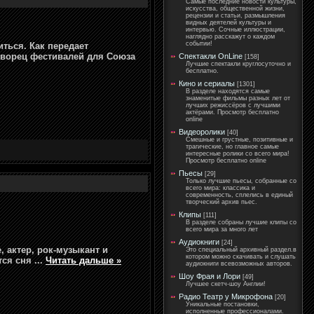
Самые последние новости культуры,
искусства, общественной жизни,
рецензии и статьи, размышления
видных деятелей культуры и
интервью. Сочные иллюстрации,
наглядно расскажут о каждом
событии!
ться. Как передает
Дворец фестивалей для Союза
Спектакли OnLine
[158]
Лучшие спектакли круглосуточно и
бесплатно.
Кино и сериалы
[1301]
В разделе находятся самые
знаменитые фильмы разных лет от
лучших режиссёров с лучшими
актёрами. Просмотр бесплатно
online
Видеоролики
[40]
Смешные и грустные, позитивные и
трагические, но главное самые
интересные ролики со всего мира!
Просмотр бесплатно online
Пьесы
[29]
Только лучшие пьесы, собранные со
всего мира: классика и
современность, сплелись в единый
творческий архив пьес.
Клипы
[111]
В разделе собраны лучшие клипы со
всего мира за много лет
Аудиокниги
[24]
, актер, рок-музыкант и
Это специальный архивный раздел.в
котором можно скачивать и слушать
тся сня
...
Читать дальше »
аудиокниги всевозможных авторов.
Шоу Фрая и Лори
[49]
Лучшее скетч-шоу Англии!
Радио Театр у Микрофона
[20]
Уникальные постановки,
исполненные профессионалами.