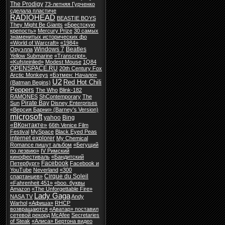
The Prodigy
73-летняя Гурченко
сделала пластиче
RADIOHEAD
BEASTIE BOYS
They Might Be Giants
«Брестскую
крепость»
Mercury Prize
30 самых
знаменитых исторических фо
«World of Warcraft»
«1984»
Windows 7
Beatles
Оруэлла
Yellow Submarine
«Transcript».
«Kufsteinlied»
Modest Mouse
1Q84
OPENSPACE.RU
20th Century Fox
Arctic Monkeys
«Бэтмен: Начало»
U2
Red Hot Chili
(Batman Begins)
Peppers
The Who
Blink-182
RAMONES
ShContemporary
The
Pirate Bay
Sun
Disney Enterprises
«Версия Барни» (Barney's Version)
microsoft
yahoo
Bing
«ВКонтакте»
66th Venice Film
Festival
MySpace
Black Eyed Peas
internet explorer
My Chemical
Romance пишут альбом
«Бегущий
по лезвию»
IV Римский
кинофестиваль
«Бандитский
Facebook
Петербург»
Facebook и
YouTube
Neverland
«300
Cirque du Soleil
спартанцев»
«Fahrenheit 451»
«boo. буквы
Amazon
«The Unforgettable Fire»
Lady Gaga
NASA TV
Andy
Warhol
«Афиша»
RHCP
возвращаются
«Аватар» поставил
сетевой рекорд
McAfee
Secretaries
of Steak
«Алиса» Бертона видео