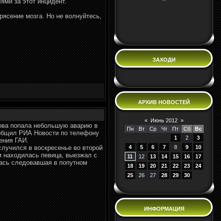
ями за этот инцидент.
рясение мозга. Но не волнуйтесь,
ЗАХОДИ
АРХИВ НОВОСТЕЙ
«
Июнь 2012
»
ова попала небольшую аварию в
Пн
Вт
Ср
Чт
Пт
Сб
Вс
ообщил РИА Новости по телефону
1
2
3
ения ГАИ.
случился в воскресенье во второй
4
5
6
7
8
9
10
м находилась певица, выезжал с
11
12
13
14
15
16
17
лась следовавшая в попутном
18
19
20
21
22
23
24
25
26
27
28
29
30
ИНФОРМАЦИЯ