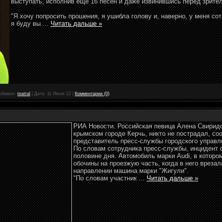
выступать, исполнив еще 16 песен и даже извинившись перед зрител
"Я хочу попросить прошения, я ушибла голову и, наверно, у меня сот
я буду вы
...
Читать дальше »
обавил:
teatral
|
Дата:
11 Июня 12
|
Комментарии (0)
РИА Новости. Российская певица Алена Свирид
крымском городе Керчь, никто не пострадал, с
представитель пресс-службы городского управл
По словам сотрудника пресс-службы, инцидент 
половине дня. Автомобиль марки Audi, в которо
обочины на проезжую часть, когда в него вреза
направлении машина марки "Жигули".
"По словам участник
...
Читать дальше »