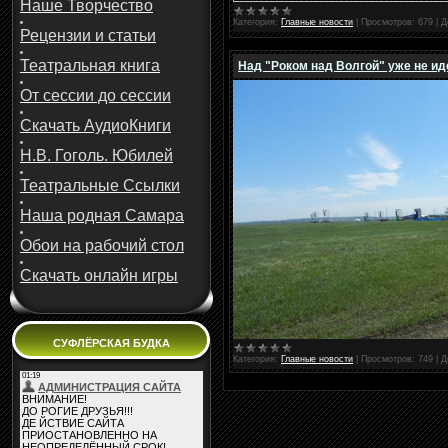
Наше Творчество
Категория:
Главные новости
|
Просмотров:
679
|
Д
Рецензии и статьи
Театральная книга
Над "Роком над Волгой" уже не и
От сессии до сессии
Скачать АудиоКниги
Н.В. Гоголь. Юбилей
Театральные Ссылки
Наша родная Самара
Обои на рабочий стол
Скачать онлайн игры
СУФЛЁРСКАЯ БУДКА
Категория:
Главные новости
|
Просмотров:
749
|
Д