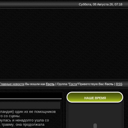
Суббота, 08 Августа 26, 07:18
Главные
новости
Вы вошли как
Гость
|
Группа
"
Гости
"
Приветствую Вас
Гость
|
RSS
НАШЕ ВРЕМЯ
еландия) один из ее помощников
о со сцены.
тнулась и ненадолго ушла со
а травму, она продолжала