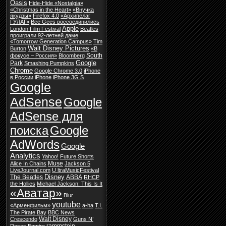
Oasis
Hide-Hide «Nostalgia»
«Christmas in the Heart»
«Внучка
якудзы»
Firefox 4.0
«Архипелаг
ГУЛАГ»
Bee Gees воссоединились
Apple
London Film Festival
Beatles
проиграли 92-летней даме
«Tomorrow Generation Campus»
Tim
Walt Disney Pictures
Burton
«В
South
фокусе – Россия»
Bloomberg
Google
Park
Smashing Pumpkins
Chrome
Google Chrome 3.0
iPhone
в России
iPhone
iPhone 3G S
Google
AdSense
Google
AdSense для
поиска
Google
AdWords
Google
Analytics
Yahoo!
Future Shorts
Muse
Alice In Chains
Jackson 5
LiveJournal.com
U ltraMusicFestival
Disney
The Beatles
ABBA
RHCP
the Hollies
Michael Jackson: This Is It
«Аватар»
Blur
youtube
«Арменфильм»
a-ha
T.I.
The Pirate Bay
BBC News
Walt Disney
Crescendo
Guns N’