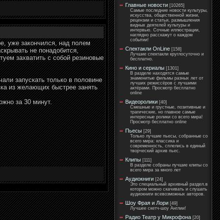
Главные новости
[10265]
Самые последние новости культуры,
искусства, общественной жизни,
рецензии и статьи, размышления
видных деятелей культуры и
интервью. Сочные иллюстрации,
наглядно расскажут о каждом
событии!
е, уже закончился, над полем
Спектакли OnLine
аскрывать не понадобится,
[158]
Лучшие спектакли круглосуточно и
туем захватить с собой резиновые
бесплатно.
Кино и сериалы
[1301]
В разделе находятся самые
знаменитые фильмы разных лет от
чали запускать только в половине
лучших режиссёров с лучшими
вка из желающих быстрее занять
актёрами. Просмотр бесплатно
online
ожно за 30 минут.
Видеоролики
[40]
Смешные и грустные, позитивные и
трагические, но главное самые
интересные ролики со всего мира!
Просмотр бесплатно online
Пьесы
[29]
Только лучшие пьесы, собранные со
всего мира: классика и
современность, сплелись в единый
творческий архив пьес.
Клипы
[111]
В разделе собраны лучшие клипы со
всего мира за много лет
Аудиокниги
[24]
Это специальный архивный раздел.в
котором можно скачивать и слушать
аудиокниги всевозможных авторов.
Шоу Фрая и Лори
[49]
Лучшее скетч-шоу Англии!
Радио Театр у Микрофона
[20]