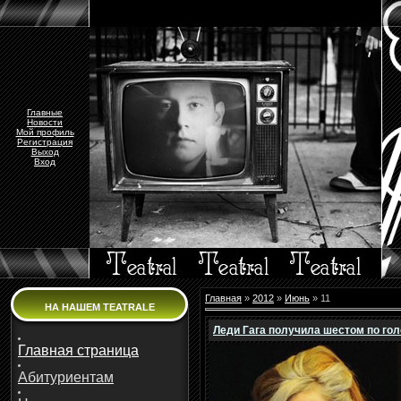
Главные
Новости
Мой профиль
Регистрация
Выход
Вход
Главная
»
2012
»
Июнь
»
11
НА НАШЕМ TEATRALE
Леди Гага получила шестом по го
Главная страница
Абитуриентам