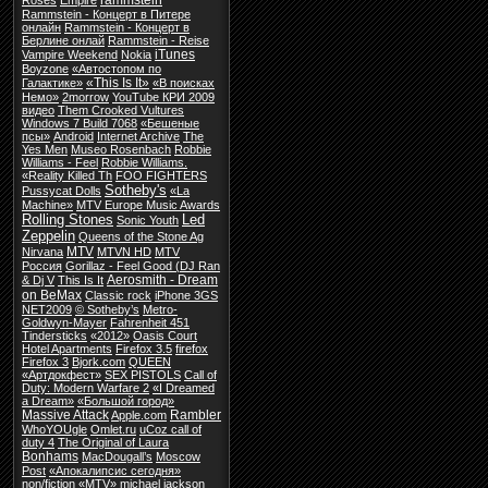
rammstein
Roses
Empire
Rammstein - Концерт в Питере
онлайн
Rammstein - Концерт в
Берлине онлай
Rammstein - Reise
iTunes
Vampire Weekend
Nokia
Boyzone
«Автостопом по
«This Is It»
Галактике»
«В поисках
Немо»
2morrow
YouTube КРИ 2009
видео
Them Crooked Vultures
Windows 7 Build 7068
«Бешеные
псы»
Android
Internet Archive
The
Yes Men
Museo Rosenbach
Robbie
Williams - Feel
Robbie Williams.
«Reality Killed Th
FOO FIGHTERS
Sotheby's
Pussycat Dolls
«La
Machine»
MTV Europe Music Awards
Rolling Stones
Led
Sonic Youth
Zeppelin
Queens of the Stone Ag
MTV
Nirvana
MTVN HD
MTV
Россия
Gorillaz - Feel Good (DJ Ran
Aerosmith - Dream
& Dj V
This Is It
on BeMax
Classic rock
iPhone 3GS
NET2009
© Sotheby’s
Metro-
Goldwyn-Mayer
Fahrenheit 451
Tindersticks
«2012»
Oasis Court
Hotel Apartments
Firefox 3.5
firefox
Firefox 3
Bjork.com
QUEEN
«Артдокфест»
SEX PISTOLS
Call of
Duty: Modern Warfare 2
«I Dreamed
a Dream»
«Большой город»
Massive Attack
Rambler
Apple.com
WhoYOUgle
Omlet.ru
uCoz call of
duty 4
The Original of Laura
Bonhams
MacDougall’s
Moscow
Post
«Апокалипсис сегодня»
non/fiction
«MTV»
michael jackson