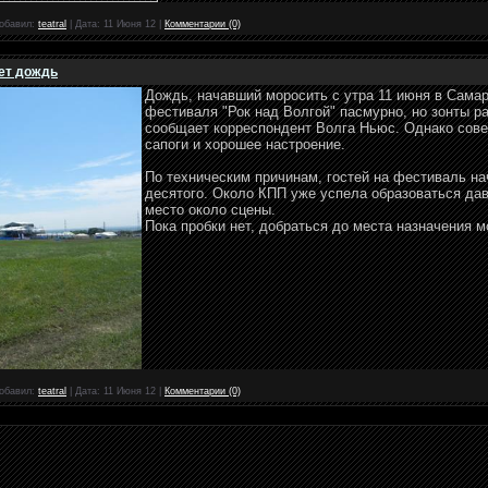
обавил:
teatral
|
Дата:
11 Июня 12
|
Комментарии (0)
дет дождь
Дождь, начавший моросить с утра 11 июня в Самар
фестиваля "Рок над Волгой" пасмурно, но зонты р
сообщает корреспондент Волга Ньюс. Однако сове
сапоги и хорошее настроение.
По техническим причинам, гостей на фестиваль на
десятого. Около КПП уже успела образоваться да
место около сцены.
Пока пробки нет, добраться до места назначения м
обавил:
teatral
|
Дата:
11 Июня 12
|
Комментарии (0)