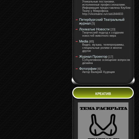
Уникальные постановки,
исполненные профессионалами.
Информация предоставлена Клубом
Театр у Микрофона
http://vkontakte.ru/club1844933
Петербургский Театральный
журнал
[5]
Лохматые Новости
[23]
Творческий подход к созданию
новостей животного мира
Media
[85]
Видео, музыка, телепрограммы,
специальные ролики и многое
другое
Журнал Проектор
[17]
Субъективное освещение вопросов
дизайна
Фотогрфии
[6]
Автор Валерий Худящев
КРЕАТИВ