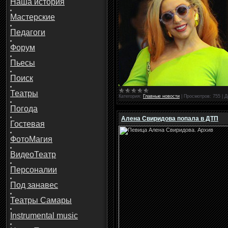
Наша история
Мастерские
Педагоги
Форум
Пьесы
Поиск
Театры
Категория:
Главные новости
|
Просмотров:
755
|
Д
Погода
Алена Свиридова попала в ДТП
Гостевая
ФотоМагия
ВидеоТеатр
Персоналии
Под занавес
Театры Самары
Instrumental music