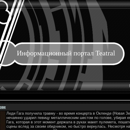
Информационный портал Teatral
лове
Леди Гага получила травму - во время концерта в Окленде (Новая З
нечаянно ударил певицу металлическим шестом по голове, убирая ег
Гага, которая в этот момент держала в руках макет пулемета, поша
сцены вслед за своим обидчиком, но быстро вернулась. Несмотря н