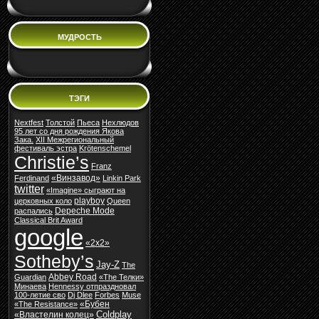
МУДРОСТЬ
ТЭГИ
Nextfest
Толстой
Пьеса
Нехлюдов
95 лет со дня рождения Якова
Зака.
XII Межрегиональный
фестиваль эстра
Krötenschemel
Christie’s
Franz
«Винзавод»
Ferdinand
Linkin Park
twitter
«Imagine» сыграют на
playboy
церковных коло
Queen
Depeche Mode
распались
Classical Brit Award
google
«2х2»
Sotheby’s
Jay-Z
The
Abbey Road
Guardian
«The Телки»
Минаева
Hennessy отпраздновал
100-летие сво
Dj Dlee
Forbes
Muse
«Бубен
«The Resistance»
Coldplay
«Властелин колец»