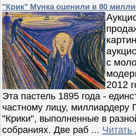
"Крик" Мунка оценили в 80 милл
Аукци
прода
картин
аукцио
с моло
модер
2012 г
Эта пастель 1895 года - един
частному лицу, миллиардеру 
"Крики", выполненные в разно
собраниях. Две раб
...
Читать