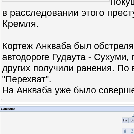
поку
в расследовании этого прес
Кремля.
Кортеж Анкваба был обстрелян
автодороге Гудаута - Сухуми, 
других получили ранения. По
"Перехват".
На Анкваба уже было соверш
Calendar
Пн
Вт
6
7