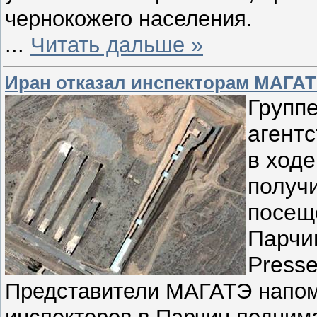
чернокожего населения.
...
Читать дальше »
Иран отказал инспекторам МАГАТ
Групп
агент
в ходе
получи
посещ
Парчи
Presse
Представители МАГАТЭ напомн
инспекторов в Парчин поднима