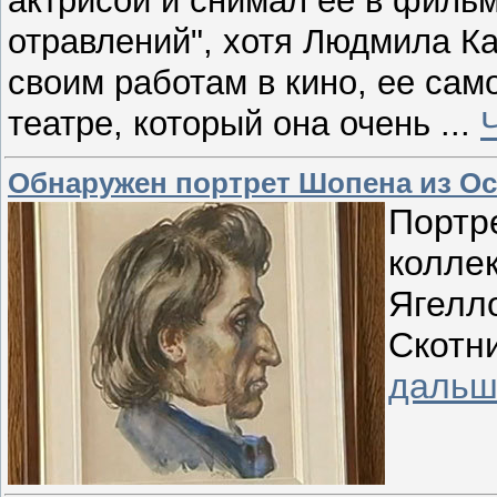
актрисой и снимал ее в филь
отравлений", хотя Людмила К
своим работам в кино, ее са
театре, который она очень
...
Обнаружен портрет Шопена из О
Портр
колле
Ягелл
Скотн
дальш