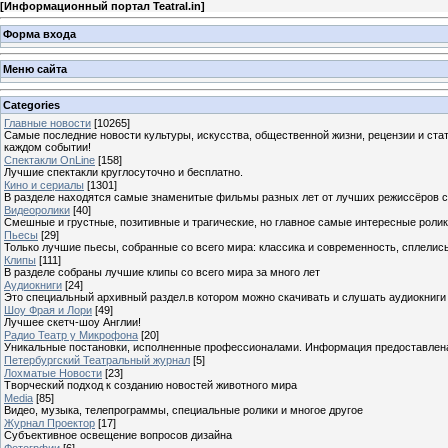
[
Информационный портал Teatral.in
]
Форма входа
Меню сайта
Categories
Главные новости
[10265]
Самые последние новости культуры, искусства, общественной жизни, рецензии и ста
каждом событии!
Спектакли OnLine
[158]
Лучшие спектакли круглосуточно и бесплатно.
Кино и сериалы
[1301]
В разделе находятся самые знаменитые фильмы разных лет от лучших режиссёров с
Видеоролики
[40]
Смешные и грустные, позитивные и трагические, но главное самые интересные ролики
Пьесы
[29]
Только лучшие пьесы, собранные со всего мира: классика и современность, сплелись
Клипы
[111]
В разделе собраны лучшие клипы со всего мира за много лет
Аудиокниги
[24]
Это специальный архивный раздел.в котором можно скачивать и слушать аудиокниги
Шоу Фрая и Лори
[49]
Лучшее скетч-шоу Англии!
Радио Театр у Микрофона
[20]
Уникальные постановки, исполненные профессионалами. Информация предоставлена К
Петербургский Театральный журнал
[5]
Лохматые Новости
[23]
Творческий подход к созданию новостей животного мира
Media
[85]
Видео, музыка, телепрограммы, специальные ролики и многое другое
Журнал Проектор
[17]
Субъективное освещение вопросов дизайна
Фотогрфии
[6]