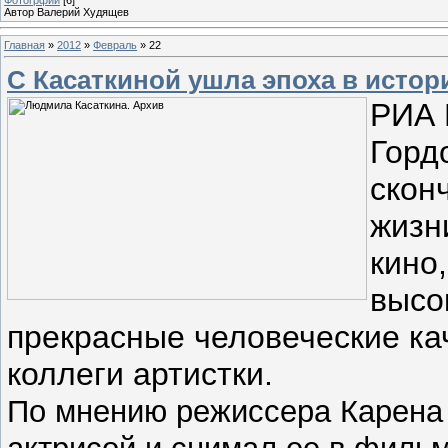
Автор Валерий Худящев
Главная
»
2012
»
Февраль
»
22
С Касаткиной ушла эпоха в истори
РИА 
Горд
скон
жизн
кино
высо
прекрасные человеческие ка
коллеги артистки.
По мнению режиссера Карена 