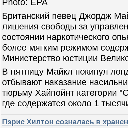
Photo: EPA
Британский певец Джордж Май
лишения свободы за управлен
состоянии наркотического опь
более мягким режимом содерж
Министерство юстиции Велик
В пятницу Майкл покинул лон
отбывают наказание насильни
тюрьму Хайпойнт категории "
где содержатся около 1 тыся
Пэрис Хилтон созналась в хране