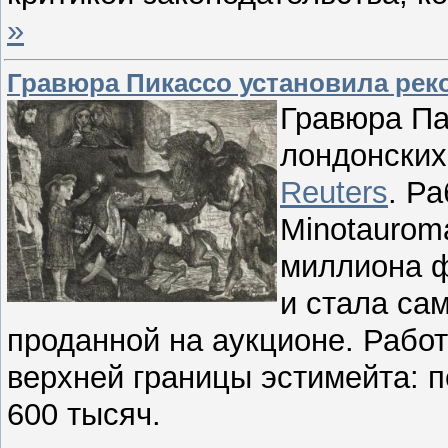
»
Гравюра Пикассо установила рек
Гравюра Па
лондонских
Reuters
. Р
Minotaurom
миллиона ф
и стала са
проданной на аукционе. Рабо
верхней границы эстимейта: п
600 тысяч.