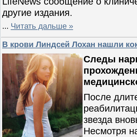
LifeNews сообщение о клинич
другие издания.
...
Читать дальше »
В крови Линдсей Лохан нашли ко
Следы нар
прохожден
медицинск
После длит
реабилитац
звезда внов
Несмотря н