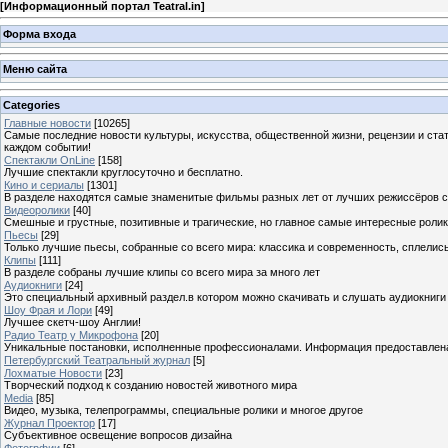
[
Информационный портал Teatral.in
]
Форма входа
Меню сайта
Categories
Главные новости
[10265]
Самые последние новости культуры, искусства, общественной жизни, рецензии и ста
каждом событии!
Спектакли OnLine
[158]
Лучшие спектакли круглосуточно и бесплатно.
Кино и сериалы
[1301]
В разделе находятся самые знаменитые фильмы разных лет от лучших режиссёров с
Видеоролики
[40]
Смешные и грустные, позитивные и трагические, но главное самые интересные ролики
Пьесы
[29]
Только лучшие пьесы, собранные со всего мира: классика и современность, сплелись
Клипы
[111]
В разделе собраны лучшие клипы со всего мира за много лет
Аудиокниги
[24]
Это специальный архивный раздел.в котором можно скачивать и слушать аудиокниги
Шоу Фрая и Лори
[49]
Лучшее скетч-шоу Англии!
Радио Театр у Микрофона
[20]
Уникальные постановки, исполненные профессионалами. Информация предоставлена К
Петербургский Театральный журнал
[5]
Лохматые Новости
[23]
Творческий подход к созданию новостей животного мира
Media
[85]
Видео, музыка, телепрограммы, специальные ролики и многое другое
Журнал Проектор
[17]
Субъективное освещение вопросов дизайна
Фотогрфии
[6]