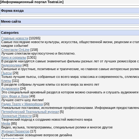
[
Информационный портал Teatral.in
]
Форма входа
Меню сайта
Categories
Главные новости
[10265]
Самые последние новости культуры, искусства, общественной жизни, рецензии и ста
каждом событии!
Спектакли OnLine
[158]
Лучшие спектакли круглосуточно и бесплатно.
Кино и сериалы
[1301]
В разделе находятся самые знаменитые фильмы разных лет от лучших режиссёров с
Видеоролики
[40]
Смешные и грустные, позитивные и трагические, но главное самые интересные ролики
Пьесы
[29]
Только лучшие пьесы, собранные со всего мира: классика и современность, сплелись
Клипы
[111]
В разделе собраны лучшие клипы со всего мира за много лет
Аудиокниги
[24]
Это специальный архивный раздел.в котором можно скачивать и слушать аудиокниги
Шоу Фрая и Лори
[49]
Лучшее скетч-шоу Англии!
Радио Театр у Микрофона
[20]
Уникальные постановки, исполненные профессионалами. Информация предоставлена К
Петербургский Театральный журнал
[5]
Лохматые Новости
[23]
Творческий подход к созданию новостей животного мира
Media
[85]
Видео, музыка, телепрограммы, специальные ролики и многое другое
Журнал Проектор
[17]
Субъективное освещение вопросов дизайна
Фотогрфии
[6]