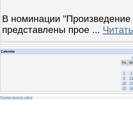
В номинации "Произведение 
представлены прое
...
Читат
Calendar
Пн
Вт
2
3
9
10
16
17
23
24
Полная версия сайта