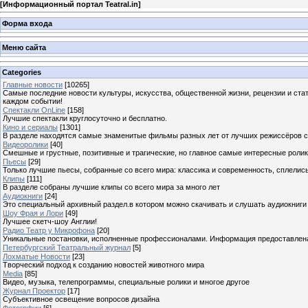
[
Информационный портал Teatral.in
]
Форма входа
Меню сайта
Categories
Главные новости
[10265]
Самые последние новости культуры, искусства, общественной жизни, рецензии и ста
каждом событии!
Спектакли OnLine
[158]
Лучшие спектакли круглосуточно и бесплатно.
Кино и сериалы
[1301]
В разделе находятся самые знаменитые фильмы разных лет от лучших режиссёров с
Видеоролики
[40]
Смешные и грустные, позитивные и трагические, но главное самые интересные ролики
Пьесы
[29]
Только лучшие пьесы, собранные со всего мира: классика и современность, сплелись
Клипы
[111]
В разделе собраны лучшие клипы со всего мира за много лет
Аудиокниги
[24]
Это специальный архивный раздел.в котором можно скачивать и слушать аудиокниги
Шоу Фрая и Лори
[49]
Лучшее скетч-шоу Англии!
Радио Театр у Микрофона
[20]
Уникальные постановки, исполненные профессионалами. Информация предоставлена К
Петербургский Театральный журнал
[5]
Лохматые Новости
[23]
Творческий подход к созданию новостей животного мира
Media
[85]
Видео, музыка, телепрограммы, специальные ролики и многое другое
Журнал Проектор
[17]
Субъективное освещение вопросов дизайна
Фотогрфии
[6]