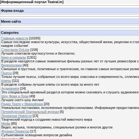
[
Информационный портал Teatral.in
]
Форма входа
Меню сайта
Categories
Главные новости
[10265]
Самые последние новости культуры, искусства, общественной жизни, рецензии и ста
каждом событии!
Спектакли OnLine
[158]
Лучшие спектакли круглосуточно и бесплатно.
Кино и сериалы
[1301]
В разделе находятся самые знаменитые фильмы разных лет от лучших режиссёров с
Видеоролики
[40]
Смешные и грустные, позитивные и трагические, но главное самые интересные ролики
Пьесы
[29]
Только лучшие пьесы, собранные со всего мира: классика и современность, сплелись
Клипы
[111]
В разделе собраны лучшие клипы со всего мира за много лет
Аудиокниги
[24]
Это специальный архивный раздел.в котором можно скачивать и слушать аудиокниги
Шоу Фрая и Лори
[49]
Лучшее скетч-шоу Англии!
Радио Театр у Микрофона
[20]
Уникальные постановки, исполненные профессионалами. Информация предоставлена К
Петербургский Театральный журнал
[5]
Лохматые Новости
[23]
Творческий подход к созданию новостей животного мира
Media
[85]
Видео, музыка, телепрограммы, специальные ролики и многое другое
Журнал Проектор
[17]
Субъективное освещение вопросов дизайна
Фотогрфии
[6]