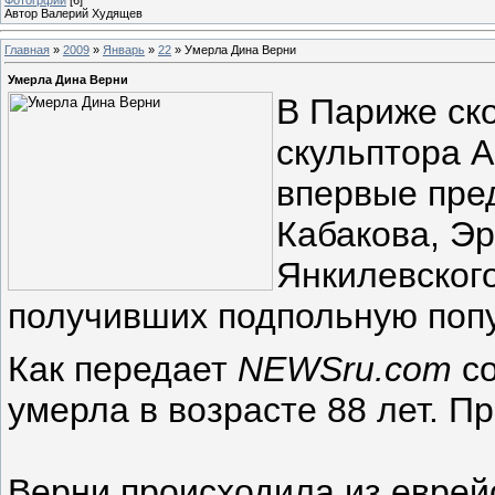
Автор Валерий Худящев
Главная
»
2009
»
Январь
»
22
» Умерла Дина Верни
Умерла Дина Верни
В Париже ск
скульптора А
впервые пре
Кабакова, Э
Янкилевского
получивших подпольную поп
Как передает
NEWSru.com
с
умерла в возрасте 88 лет. П
Верни происходила из еврейс