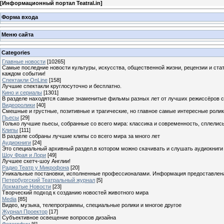
[
Информационный портал Teatral.in
]
Форма входа
Меню сайта
Categories
Главные новости
[10265]
Самые последние новости культуры, искусства, общественной жизни, рецензии и ста
каждом событии!
Спектакли OnLine
[158]
Лучшие спектакли круглосуточно и бесплатно.
Кино и сериалы
[1301]
В разделе находятся самые знаменитые фильмы разных лет от лучших режиссёров с
Видеоролики
[40]
Смешные и грустные, позитивные и трагические, но главное самые интересные ролики
Пьесы
[29]
Только лучшие пьесы, собранные со всего мира: классика и современность, сплелись
Клипы
[111]
В разделе собраны лучшие клипы со всего мира за много лет
Аудиокниги
[24]
Это специальный архивный раздел.в котором можно скачивать и слушать аудиокниги
Шоу Фрая и Лори
[49]
Лучшее скетч-шоу Англии!
Радио Театр у Микрофона
[20]
Уникальные постановки, исполненные профессионалами. Информация предоставлена К
Петербургский Театральный журнал
[5]
Лохматые Новости
[23]
Творческий подход к созданию новостей животного мира
Media
[85]
Видео, музыка, телепрограммы, специальные ролики и многое другое
Журнал Проектор
[17]
Субъективное освещение вопросов дизайна
Фотогрфии
[6]