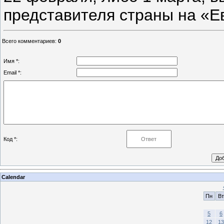
представителя страны на «Е
Всего комментариев
:
0
Имя *:
Email *:
Код *:
Calendar
Пн
Вт
5
6
12
13