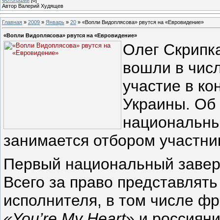
Автор Валерий Худящев
Главная
»
2009
»
Январь
»
20
» «Вопли Видоплясова» рвутся на «Евровидение»
«Вопли Видоплясова» рвутся на «Евровидение»
Олег Скрипк
вошли в чис
участие в ко
Украины. Об
национальны
занимается отбором участни
Первый национальный завер
Всего за право представлять
исполнителя, в том числе ф
«
You’re My Heart
» и россиян