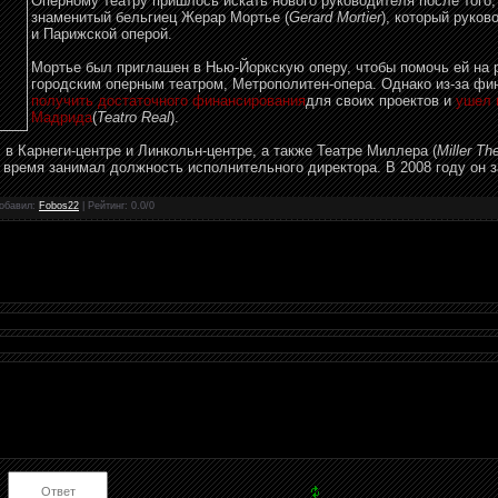
Оперному театру пришлось искать нового руководителя после того, 
знаменитый бельгиец Жерар Мортье (
Gerard Mortier
), который руко
и Парижской оперой.
Мортье был приглашен в Нью-Йоркскую оперу, чтобы помочь ей на 
городским оперным театром, Метрополитен-опера. Однако из-за фи
получить достаточного финансирования
для своих проектов и
ушел 
Мадрида
(
Teatro Real
).
 в Карнеги-центре и Линкольн-центре, а также Театре Миллера (
Miller Th
е время занимал должность исполнительного директора. В 2008 году он 
обавил
:
Fobos22
|
Рейтинг
:
0.0
/
0