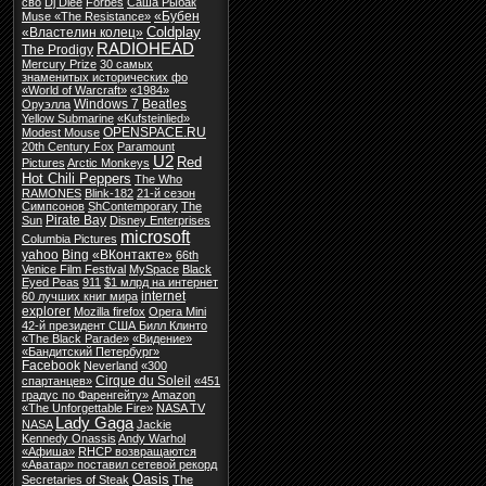
сво
Dj Dlee
Forbes
Cаша Рыбак
«Бубен
Muse «The Resistance»
Coldplay
«Властелин колец»
RADIOHEAD
The Prodigy
Mercury Prize
30 самых
знаменитых исторических фо
«World of Warcraft»
«1984»
Windows 7
Beatles
Оруэлла
Yellow Submarine
«Kufsteinlied»
OPENSPACE.RU
Modest Mouse
20th Century Fox
Paramount
U2
Red
Pictures
Arctic Monkeys
Hot Chili Peppers
The Who
RAMONES
Blink-182
21-й сезон
Симпсонов
ShContemporary
The
Pirate Bay
Sun
Disney Enterprises
microsoft
Columbia Pictures
yahoo
Bing
«ВКонтакте»
66th
Venice Film Festival
MySpace
Black
Eyed Peas
911
$1 млрд на интернет
internet
60 лучших книг мира
explorer
Mozilla firefox
Opera Mini
42-й президент США Билл Клинто
«The Black Parade»
«Видение»
«Бандитский Петербург»
Facebook
Neverland
«300
Cirque du Soleil
спартанцев»
«451
градус по Фаренгейту»
Amazon
«The Unforgettable Fire»
NASA TV
Lady Gaga
NASA
Jackie
Kennedy Onassis
Andy Warhol
«Афиша»
RHCP возвращаются
«Аватар» поставил сетевой рекорд
Oasis
Secretaries of Steak
The