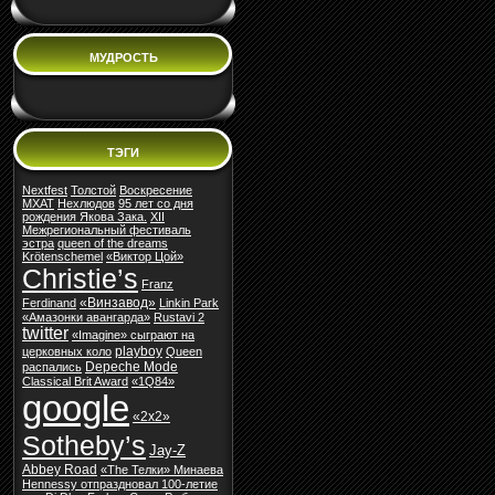
МУДРОСТЬ
ТЭГИ
Nextfest
Толстой
Воскресение
МХАТ
Нехлюдов
95 лет со дня
рождения Якова Зака.
XII
Межрегиональный фестиваль
эстра
queen of the dreams
Krötenschemel
«Виктор Цой»
Christie’s
Franz
«Винзавод»
Ferdinand
Linkin Park
«Амазонки авангарда»
Rustavi 2
twitter
«Imagine» сыграют на
playboy
церковных коло
Queen
Depeche Mode
распались
Classical Brit Award
«1Q84»
google
«2х2»
Sotheby’s
Jay-Z
Abbey Road
«The Телки» Минаева
Hennessy отпраздновал 100-летие