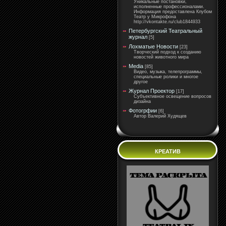
Уникальные постановки,
исполненные профессионалами.
Информация предоставлена Клубом
Театр у Микрофона
http://vkontakte.ru/club1844933
Петербургский Театральный
журнал
[5]
Лохматые Новости
[23]
Творческий подход к созданию
новостей животного мира
Media
[85]
Видео, музыка, телепрограммы,
специальные ролики и многое
другое
Журнал Проектор
[17]
Субъективное освещение вопросов
дизайна
Фотогрфии
[6]
Автор Валерий Худящев
КРЕАТИВ