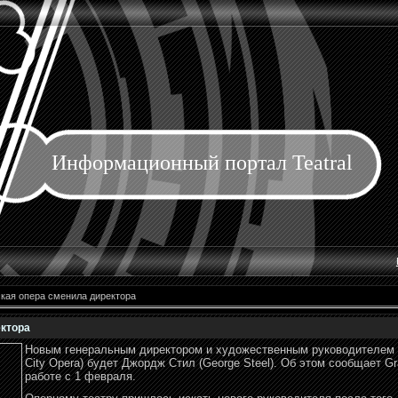
Информационный портал Teatral
кая опера сменила директора
ектора
Новым генеральным директором и художественным руководителем 
City Opera) будет Джордж Стил (George Steel). Об этом сообщает G
работе с 1 февраля.