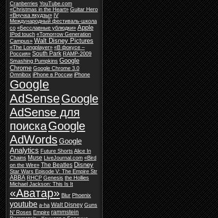
Cranberries
YouTube.com
«Christmas in the Heart»
Guitar Hero
«Внучка якудзы»
IV
Международный фестиваль-школа
Apple
со
«Бесславные ублюдки»
IPod touch
«Tomorrow Generation
Walt Disney Pictures
Campus»
«The Longplayer»
«В фокусе –
South Park
Россия»
RAMP-2009
Google
Smashing Pumpkins
Chrome
Google Chrome 3.0
Omnibox
iPhone в России
iPhone
Google
AdSense
Google
AdSense для
поиска
Google
AdWords
Google
Analytics
Future Shorts
Alice In
Muse
Chains
LiveJournal.com
«Bird
Disney
The Beatles
on the Wire»
Star Wars Episode V: The Empire Str
ABBA
RHCP
Genesis
the Hollies
Michael Jackson: This Is It
«Аватар»
Blur
Phoenix
youtube
Walt Disney
a-ha
Guns
rammstein
N’ Roses
Empire