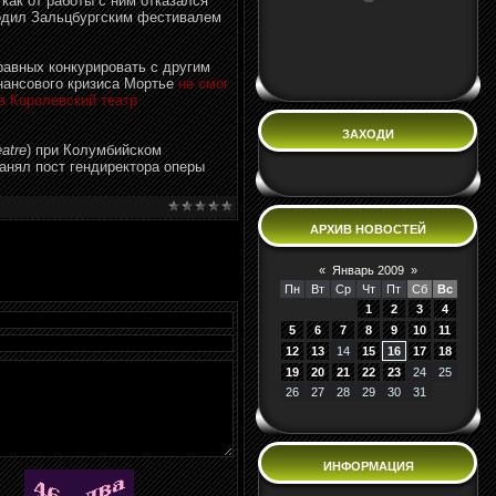
как от работы с ним отказался
водил Зальцбургским фестивалем
равных конкурировать с другим
нансового кризиса Мортье
не смог
в Королевский театр
ЗАХОДИ
eatre
) при Колумбийском
занял пост гендиректора оперы
АРХИВ НОВОСТЕЙ
«
Январь 2009
»
Пн
Вт
Ср
Чт
Пт
Сб
Вс
1
2
3
4
5
6
7
8
9
10
11
12
13
14
15
16
17
18
19
20
21
22
23
24
25
26
27
28
29
30
31
ИНФОРМАЦИЯ