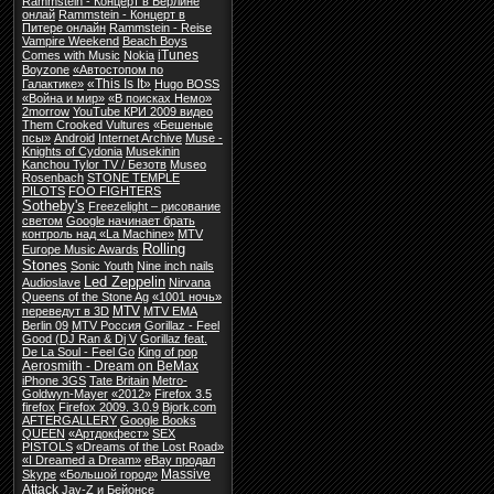
Rammstein - Концерт в Берлине
онлай
Rammstein - Концерт в
Питере онлайн
Rammstein - Reise
Vampire Weekend
Beach Boys
iTunes
Comes with Music
Nokia
Boyzone
«Автостопом по
«This Is It»
Галактике»
Hugo BOSS
«Война и мир»
«В поисках Немо»
2morrow
YouTube КРИ 2009 видео
Them Crooked Vultures
«Бешеные
псы»
Android
Internet Archive
Muse -
Knights of Cydonia
Musekinin
Kanchou Tylor TV / Безотв
Museo
Rosenbach
STONE TEMPLE
PILOTS
FOO FIGHTERS
Sotheby's
Freezelight – рисование
светом
Google начинает брать
контроль над
«La Machine»
MTV
Rolling
Europe Music Awards
Stones
Sonic Youth
Nine inch nails
Led Zeppelin
Audioslave
Nirvana
Queens of the Stone Ag
«1001 ночь»
MTV
переведут в 3D
MTV EMA
Berlin 09
MTV Россия
Gorillaz - Feel
Good (DJ Ran & Dj V
Gorillaz feat.
De La Soul - Feel Go
King of pop
Aerosmith - Dream on BeMax
iPhone 3GS
Tate Britain
Metro-
Goldwyn-Mayer
«2012»
Firefox 3.5
firefox
Firefox 2009. 3.0.9
Bjork.com
AFTERGALLERY
Google Books
QUEEN
«Артдокфест»
SEX
PISTOLS
«Dreams of the Lost Road»
«I Dreamed a Dream»
eBay продал
Massive
Skype
«Большой город»
Attack
Jay-Z и Бейонсе