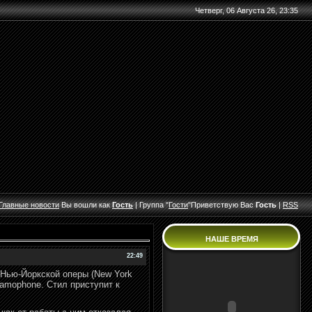
Четверг, 06 Августа 26, 23:35
Главные
новости
Вы вошли как
Гость
|
Группа
"
Гости
"
Приветствую Вас
Гость
|
RSS
НАШЕ ВРЕМЯ
22:49
Нью-Йоркской оперы (New York
ramophone. Стил приступит к