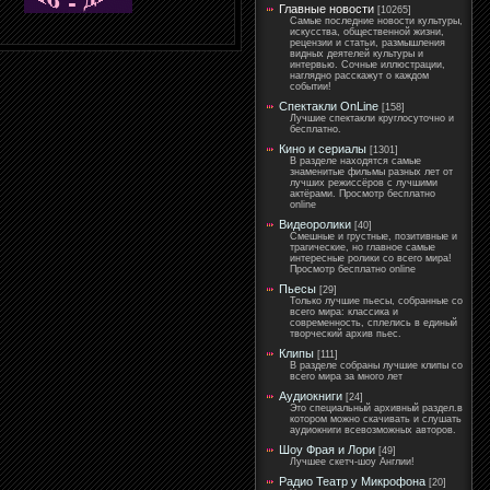
Главные новости
[10265]
Самые последние новости культуры,
искусства, общественной жизни,
рецензии и статьи, размышления
видных деятелей культуры и
интервью. Сочные иллюстрации,
наглядно расскажут о каждом
событии!
Спектакли OnLine
[158]
Лучшие спектакли круглосуточно и
бесплатно.
Кино и сериалы
[1301]
В разделе находятся самые
знаменитые фильмы разных лет от
лучших режиссёров с лучшими
актёрами. Просмотр бесплатно
online
Видеоролики
[40]
Смешные и грустные, позитивные и
трагические, но главное самые
интересные ролики со всего мира!
Просмотр бесплатно online
Пьесы
[29]
Только лучшие пьесы, собранные со
всего мира: классика и
современность, сплелись в единый
творческий архив пьес.
Клипы
[111]
В разделе собраны лучшие клипы со
всего мира за много лет
Аудиокниги
[24]
Это специальный архивный раздел.в
котором можно скачивать и слушать
аудиокниги всевозможных авторов.
Шоу Фрая и Лори
[49]
Лучшее скетч-шоу Англии!
Радио Театр у Микрофона
[20]