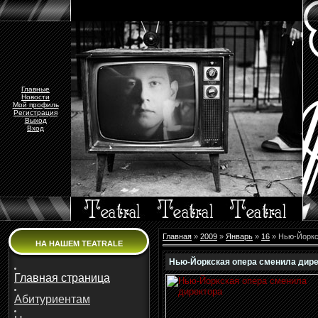
Главные
Новости
Мой профиль
Регистрация
Выход
Вход
Главная
»
2009
»
Январь
»
16
» Нью-Йоркс
НА НАШЕМ TEATRALE
Нью-Йоркская опера сменила дир
Главная страница
Абитуриентам