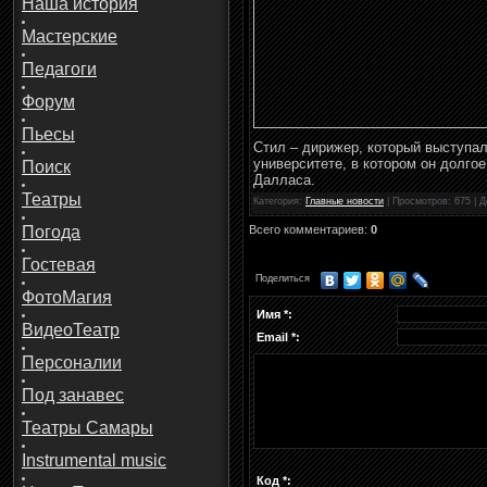
Наша история
Мастерские
Педагоги
Форум
Пьесы
Стил – дирижер, который выступал
университете, в котором он долго
Поиск
Далласа.
Театры
Категория
:
Главные новости
|
Просмотров
: 675 |
Д
Всего комментариев
:
0
Погода
Гостевая
Поделиться
ФотоМагия
Имя *:
ВидеоТеатр
Email *:
Персоналии
Под занавес
Театры Самары
Instrumental music
Код *: