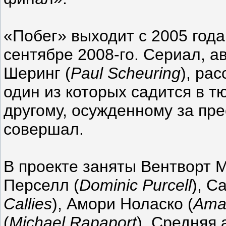
«Побег» выходит с 2005 года
сентябре 2008-го. Сериал, а
Шеринг (
Paul Scheuring
), ра
один из которых садится в т
другому, осужденному за пре
совершал.
В проекте заняты Вентворт 
Перселл (
Dominic Purcell
), С
Callies
), Амори Ноласко (
Ama
(
Michael Rapaport
). Средняя 