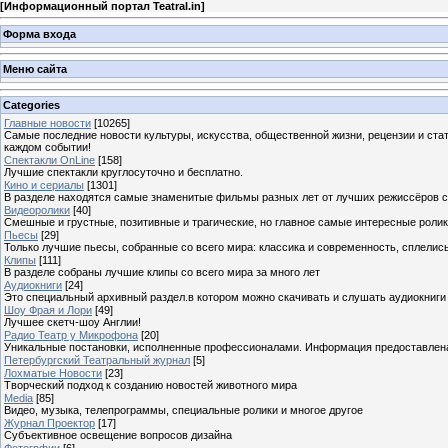
[
Информационный портал Teatral.in
]
Форма входа
Меню сайта
Categories
Главные новости
[10265]
Самые последние новости культуры, искусства, общественной жизни, рецензии и ста
каждом событии!
Спектакли OnLine
[158]
Лучшие спектакли круглосуточно и бесплатно.
Кино и сериалы
[1301]
В разделе находятся самые знаменитые фильмы разных лет от лучших режиссёров с
Видеоролики
[40]
Смешные и грустные, позитивные и трагические, но главное самые интересные ролики
Пьесы
[29]
Только лучшие пьесы, собранные со всего мира: классика и современность, сплелись
Клипы
[111]
В разделе собраны лучшие клипы со всего мира за много лет
Аудиокниги
[24]
Это специальный архивный раздел.в котором можно скачивать и слушать аудиокниги
Шоу Фрая и Лори
[49]
Лучшее скетч-шоу Англии!
Радио Театр у Микрофона
[20]
Уникальные постановки, исполненные профессионалами. Информация предоставлена К
Петербургский Театральный журнал
[5]
Лохматые Новости
[23]
Творческий подход к созданию новостей животного мира
Media
[85]
Видео, музыка, телепрограммы, специальные ролики и многое другое
Журнал Проектор
[17]
Субъективное освещение вопросов дизайна
Фотогрфии
[6]