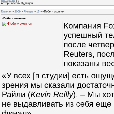
Автор Валерий Худящев
Главная
»
2009
»
Январь
»
15
» «Побег» окончен
«Побег» окончен
Компания Fo
успешный тел
после четвер
Reuters, пос
показаны вес
«У всех [в студии] есть ощущ
зрения мы сказали достаточ
Райли (
Kevin Reilly
). – Мы хо
не выдавливать из себя еще 
финал».