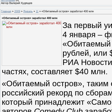
Автор Валерий Худящев
Главная
»
2009
»
Январь
»
11
» «Обитаемый остров» заработал 400 млн
«Обитаемый остров» заработал 400 млн
За первый уи
4 января – 
«Обитаемый 
рублей, или 
РИА Новости.
частях, составляет $40 млн.
«Обитаемый остров», таким 
российский рекорд по сборам
который принадлежит «Сам
авторов
Comedy Club
заработ