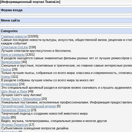
[
Информационный портал Teatral.in
]
Форма входа
Меню сайта
Categories
Главные новости
[10265]
Самые последние новости культуры, искусства, общественной жизни, рецензии и ста
каждом событии!
Спектакли OnLine
[158]
Лучшие спектакли круглосуточно и бесплатно.
Кино и сериалы
[1301]
В разделе находятся самые знаменитые фильмы разных лет от лучших режиссёров с
Видеоролики
[40]
Смешные и грустные, позитивные и трагические, но главное самые интересные ролики
Пьесы
[29]
Только лучшие пьесы, собранные со всего мира: классика и современность, сплелись
Клипы
[111]
В разделе собраны лучшие клипы со всего мира за много лет
Аудиокниги
[24]
Это специальный архивный раздел.в котором можно скачивать и слушать аудиокниги
Шоу Фрая и Лори
[49]
Лучшее скетч-шоу Англии!
Радио Театр у Микрофона
[20]
Уникальные постановки, исполненные профессионалами. Информация предоставлена К
Петербургский Театральный журнал
[5]
Лохматые Новости
[23]
Творческий подход к созданию новостей животного мира
Media
[85]
Видео, музыка, телепрограммы, специальные ролики и многое другое
Журнал Проектор
[17]
Субъективное освещение вопросов дизайна
Фотогрфии
[6]