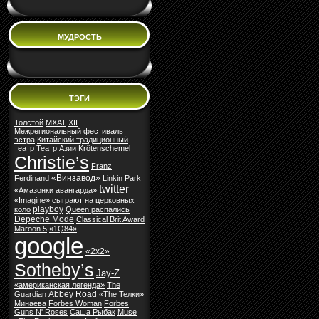
МУДРОСТЬ
ТЭГИ
Толстой
МХАТ
XII
Межрегиональный фестиваль
эстра
Китайский традиционный
театр
Театр Азии
Krötenschemel
Christie’s
Franz
«Винзавод»
Ferdinand
Linkin Park
twitter
«Амазонки авангарда»
«Imagine» сыграют на церковных
playboy
коло
Queen распались
Depeche Mode
Classical Brit Award
Maroon 5
«1Q84»
google
«2х2»
Sotheby’s
Jay-Z
«американская легенда»
The
Abbey Road
Guardian
«The Телки»
Минаева
Forbes Woman
Forbes
Guns N' Roses
Cаша Рыбак
Muse