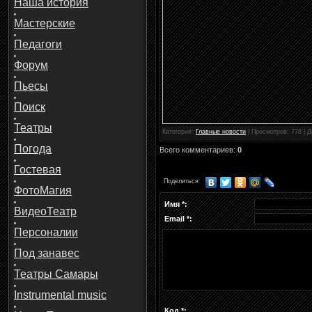
Наша история
Мастерские
Педагоги
Форум
Пьесы
Поиск
Театры
Категория
:
Главные новости
|
Просмотров
: 778 |
Д
Погода
Всего комментариев
:
0
Гостевая
Поделиться
ФотоМагия
Имя *:
ВидеоТеатр
Email *:
Персоналии
Под занавес
Театры Самары
Instrumental music
Код *: