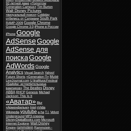
92-летней даме
«Tomorrow
Generation Campus»
Tim Burton
Walt Disney Pictures
«визуальный поиск»
Coldplay
South Park
отбились от Сатриани
Google Chrome
RAMP-2009
Google Chrome 3.0
iPhone в России
Google
iPhone
AdSense
Google
AdSense для
поиска
Google
AdWords
Google
Analytics
Visual Search
Yahoo!
Muse
Future Shorts
«Generation П»
LiveJournal.com
U ltraMusicFestival
«Баффи- истребительница
Disney
The Beatles
вампиров»
ABBA
RHCP
Genesis
Michael
Jackson: This Is It
«Аватар»
Blur
«Арменфильм»
Intel
nVidia
youtube
Wikipedia
a-ha
T.I.
Velvet
Underground
MP3-плееры
DisneyDigitalBooks.com
Microsoft
Walt Disney
Internet Explorer
rammstein
Empire
Rammstein -