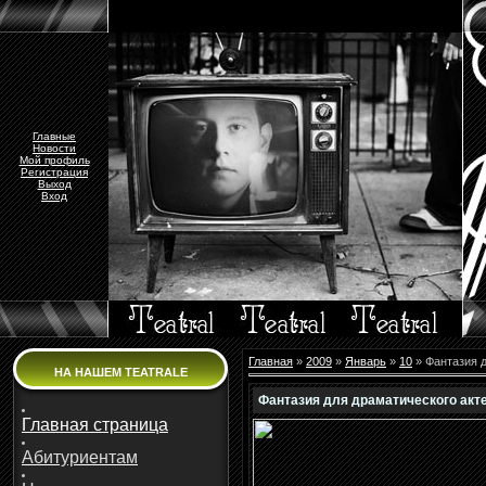
Главные
Новости
Мой профиль
Регистрация
Выход
Вход
Главная
»
2009
»
Январь
»
10
» Фантазия д
НА НАШЕМ TEATRALE
Фантазия для драматического акте
Главная страница
Абитуриентам