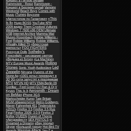
Концерт в Питере онлайн
Rammstein - Reise
Rammstein -
Концерт в Берлине онлай
Vampire
Weekend
Beach Boys
Comes with
iTunes
Music
Boyzone
«This
«Автостопом по Галактике»
Is It»
Hugo BOSS
YouTube КРИ
2009 видео
Them Crooked Vultures
Windows 7 7600 x86 QEM Ultimate
USB
Internet Archive
Mamma Mia!
Museo Rosenbach
Robbie Williams -
Feel
Robbie Williams
Robbie Williams.
«Reality Killed Th
«Брестская
крепость»
FOO FIGHTERS
Sotheby's
Pussycat Dolls
Freezelight – рисование светом
«Ведьма из Блэр»
«La Machine»
Rolling
MTV Europe Music Awards
Stones
Led
Sonic Youth
Audioslave
Zeppelin
Nirvana
Queens of the
Stone Ag
«1001 ночь» переведут в
3D
3G-сети запустят к праздникам
MTV
MTVN HD
MTV EMA Berlin 09
Gorillaz - Feel Good (DJ Ran & Dj V
Aerosmith - Dream
Kyuss
This Is It
on BeMax
iPhone 3GS
Markscheider Kunst
Tate Britain
MGM обанкротится
Metro-Goldwyn-
Mayer
Fahrenheit 451
Tindersticks
«2012»
Firefox 3.5
Firefox 3.5 Rus
Final
Firefox 2009. 3.0.9
Firefox 3
firefox
QUEEN
Queen of Thorns
«Артдокфест»
SEX PISTOLS
«I
Dreamed a Dream»
eBay продал
Skype
«Большой город»
Hot Bird TV
Massive Attack
Awards
Jay-Z и