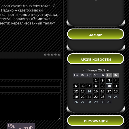
ы обозначают жанр спектакля. И,
й Редько – категорически
ополняет и комментирует музыка,
нсамбль солистов «Эрмитаж».
вести: нереализованный талант
ЗАХОДИ
АРХИВ НОВОСТЕЙ
«
Январь 2009
»
Пн
Вт
Ср
Чт
Пт
Сб
Вс
1
2
3
4
5
6
7
8
9
10
11
12
13
14
15
16
17
18
19
20
21
22
23
24
25
26
27
28
29
30
31
ИНФОРМАЦИЯ