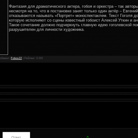
Фантазия для драматического актера, гобоя и оркестра – так автор
несмотря на то, что в постановке занят только один актёр – Евгени
отказываются называть «Портрет» моноспектаклем. Текст Гоголя д
которую исполняют со сцены известный гобоист Алексей Уткин и а
Такое сочетание должно подчеркнуть главную идею гоголевской по
разрушителен для личности художника.
обавил
:
Fobos22
|
Рейтинг
:
0.0
/
0