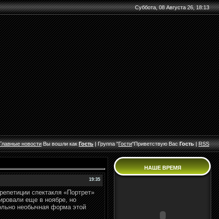
Суббота, 08 Августа 26, 18:13
Главные
новости
Вы вошли как
Гость
|
Группа
"
Гости
"
Приветствую Вас
Гость
|
RSS
НАШЕ ВРЕМЯ
19:35
репетиции спектакля «Портрет»
ировали еще в ноябре, но
вольно необычная форма этой