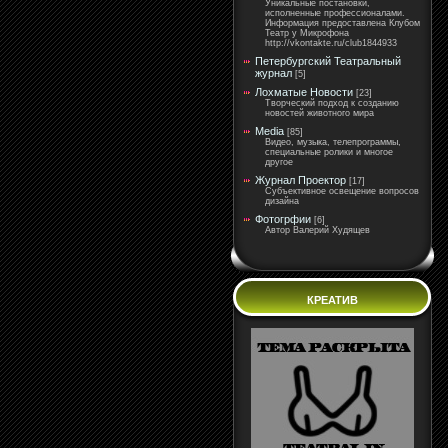
Уникальные постановки,
исполненные профессионалами.
Информация предоставлена Клубом
Театр у Микрофона
http://vkontakte.ru/club1844933
Петербургский Театральный
журнал
[5]
Лохматые Новости
[23]
Творческий подход к созданию
новостей животного мира
Media
[85]
Видео, музыка, телепрограммы,
специальные ролики и многое
другое
Журнал Проектор
[17]
Субъективное освещение вопросов
дизайна
Фотогрфии
[6]
Автор Валерий Худящев
КРЕАТИВ