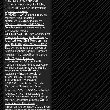
«Бубен
«The Resistance»
Coldplay
«Властелин колец»
The Prodigy
73-летняя Гурченко
сделала пластиче
RADIOHEAD
BEASTIE BOYS
Mercury Prize
30 самых
знаменитых исторических фо
Windows 7
«World of Warcraft»
Beatles
Yellow Submarine
Game
City
Modest Mouse
OPENSPACE.RU
20th Century Fox
Paramount Pictures
Arctic Monkeys
U2
Red Hot Chili Peppers
The
Pirate
Who
Blink-182
White Stripes
Bay
Disney Enterprises
Universal
Studios
«Версия Барни» (Barney's
microsoft
Bing
yahoo
Version)
«The Original of Laura».
«ВКонтакте»
66th Venice Film
Festival
«В джазе только девушки»
MySpace
Black Eyed Peas
911
$1
млрд на интернет
«Братья
internet explorer
Гадюкины»
«ВАЛЛ-И» (37)
«Видение»
«Бандитский Петербург»
Facebook
Facebook и YouTube
Cirque du Soleil
«boo. буквы
Lady Gaga
Amazon
Andy Warhol
«Афиша»
RHCP возвращаются
«Аватар» поставил сетевой рекорд
Oasis
McAfee
Secretaries of Steak
«Christmas in the Heart»
Apple
«Бесславные ублюдки»
IPod
touch
Grinderman
Beatles проиграли