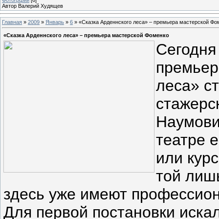
Автор Валерий Худящев
Главная
»
2009
»
Январь
»
6
» «Сказка Арденнского леса» – премьера мастерской Фо
«Сказка Арденнского леса» – премьера мастерской Фоменко
Сегодня
премьер
леса» с
стажерс
Наумов
театре 
или кур
той лиш
здесь уже имеют профессион
Для первой постановки искал