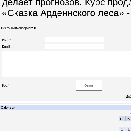
делает прогнозов. Курс прод
«Сказка Арденнского леса» -
Всего комментариев
:
0
Имя *:
Email *:
Код *:
Calendar
Пн
Вт
5
6