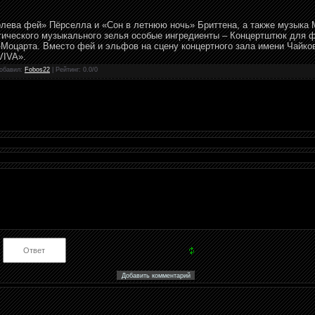
лева фей» Пёрселла и «Сон в летнюю ночь» Бриттена, а также музыка 
гического музыкального зелья особые ингредиенты – Концертштюк для ф
Моцарта. Вместо фей и эльфов на сцену концертного зала имени Чайко
VIVA».
обавил
:
Fobos22
|
Рейтинг
:
0.0
/
0