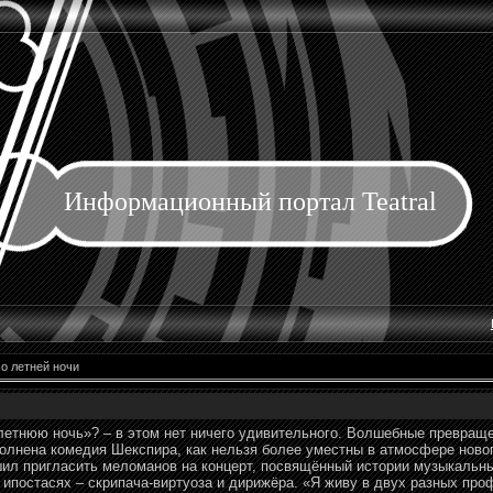
Информационный портал Teatral
о летней ночи
летнюю ночь»? – в этом нет ничего удивительного. Волшебные превращ
олнена комедия Шекспира, как нельзя более уместны в атмосфере ново
шил пригласить меломанов на концерт, посвящённый истории музыкальн
 ипостасях – скрипача-виртуоза и дирижёра. «Я живу в двух разных про