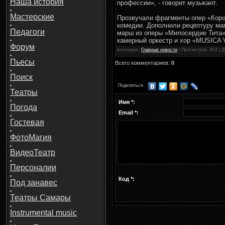
Наша история
профессии», - говорит музыкант.
Мастерские
Прозвучали фрагменты опер «Коро
комедии. Дополнили рецептуру ма
Педагоги
марш из оперы «Милосердие Тита»
камерный оркестр и хор «MUSICA 
Форум
Категория
:
Главные новости
|
Просмотров
: 803 |
Д
Пьесы
Всего комментариев
:
0
Поиск
Поделиться
Театры
Имя *:
Погода
Email *:
Гостевая
ФотоМагия
ВидеоТеатр
Персоналии
Код *:
Под занавес
Театры Самары
Instrumental music