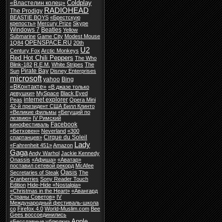
Coldplay
«Властелин колец»
RADIOHEAD
The Prodigy
BEASTIE BOYS
«Брестскую
крепость»
Mercury Prize
Skype
Windows 7
Beatles
Yellow
Submarine
Game City
Modest Mouse
OPENSPACE.RU
1Q84
20th
U2
Century Fox
Arctic Monkeys
Red Hot Chili Peppers
The Who
Blink-182
R.E.M.
White Stripes
The
Pirate Bay
Sun
Disney Enterprises
microsoft
yahoo
Bing
«ВКонтакте»
«В джазе только
девушки»
MySpace
Black Eyed
internet explorer
Peas
Opera Mini
42-й президент США Билл Клинто
«Великие фильмы
«Бегущий по
лезвию»
IV Римский
Facebook
кинофестиваль
«Бетховен»
Neverland
«300
Cirque du Soleil
спартанцев»
Lady
«Fahrenheit 451»
Amazon
Gaga
Andy Warhol
Jackie Kennedy
Onassis
«Афиша»
«Аватар»
поставил сетевой рекорд
McAfee
Oasis
Secretaries of Steak
The
Cranberries
Sony Reader Touch
Edition
Hide-Hide «Nostalgia»
«Christmas in the Heart»
«Авангард
Страны Советов»
IV
Международный фестиваль-школа
со
Firefox 4.0
World-Muslim.com
Bee
Gees воссоединились
Apple
«Бесславные ублюдки»