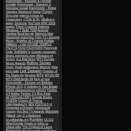
Rammstein - Концерт в Питере
онлайн
Rammstein - Концерт в
Берлине онлай
Rammstein - Reise
iTunes
Vampire Weekend
Nokia
Boyzone
«Автостопом по
«This Is It»
Галактике»
«Война и
мир»
2morrow
YouTube КРИ 2009
видео
Them Crooked Vultures
Windows 7 Build 7068
Android
Varekai
BookServer
Mamma Mia!
Musekinin Kanchou Tylor TV / Безотв
Muse - Knights of Cydonia
Robbie
Williams - Feel
STONE TEMPLE
PILOTS
FOO FIGHTERS
Pussycat
Sotheby's
Dolls
Google начинает
брать контроль над
«Ведьма из
Блэр»
«La Machine»
MTV Europe
Rolling Stones
Music Awards
Sonic Youth
Audioslave
Weezer
Nine
Led Zeppelin
inch nails
Queens of
MTV
the Stone Ag
Nirvana
MTVN HD
MTV EMA Berlin 09
King of pop
Aerosmith - Dream on BeMax
iPhone 3GS
© Sotheby’s
Tate Britain
MGM обанкротится
«2012»
Firefox
3.5
firefox
Firefox 3.5 Rus Final
AFTERGALLERY
Google Books
QUEEN
Queen of Thorns
«Артдокфест»
SEX PISTOLS
«I
Dreamed a Dream»
«Большой
Massive
город»
Hot Bird TV Awards
Attack
Jay-Z и Бейонсе
Rambler
en.wikipedia.org
UCOZ
WhoYOUgle
Omlet.ru
Infox.ru
«банк.рф»
The Original of Laura
Bonhams
MacDougall’s
non/fiction