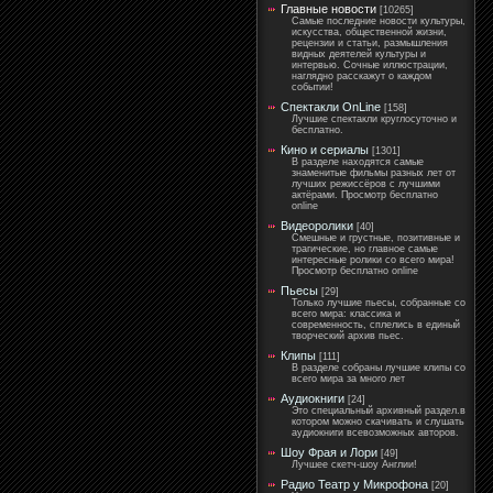
Главные новости
[10265]
Самые последние новости культуры,
искусства, общественной жизни,
рецензии и статьи, размышления
видных деятелей культуры и
интервью. Сочные иллюстрации,
наглядно расскажут о каждом
событии!
Спектакли OnLine
[158]
Лучшие спектакли круглосуточно и
бесплатно.
Кино и сериалы
[1301]
В разделе находятся самые
знаменитые фильмы разных лет от
лучших режиссёров с лучшими
актёрами. Просмотр бесплатно
online
Видеоролики
[40]
Смешные и грустные, позитивные и
трагические, но главное самые
интересные ролики со всего мира!
Просмотр бесплатно online
Пьесы
[29]
Только лучшие пьесы, собранные со
всего мира: классика и
современность, сплелись в единый
творческий архив пьес.
Клипы
[111]
В разделе собраны лучшие клипы со
всего мира за много лет
Аудиокниги
[24]
Это специальный архивный раздел.в
котором можно скачивать и слушать
аудиокниги всевозможных авторов.
Шоу Фрая и Лори
[49]
Лучшее скетч-шоу Англии!
Радио Театр у Микрофона
[20]