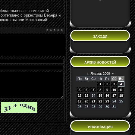
Мендельсона к знаменитой
ортепиано с оркестром Вебера и
вского вышли Московский
ЗАХОДИ
АРХИВ НОВОСТЕЙ
«
Январь 2009
»
Пн
Вт
Ср
Чт
Пт
Сб
Вс
1
2
3
4
5
6
7
8
9
10
11
12
13
14
15
16
17
18
19
20
21
22
23
24
25
26
27
28
29
30
31
ИНФОРМАЦИЯ