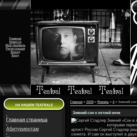
Главные
Новости
Мой профиль
Регистрация
Выход
Вход
Главная
»
2009
»
Январь
»
4
» Зимний сон 
НА НАШЕМ TEATRALE
Зимний сон о летней ночи
Главная страница
Зимний «Сон в 
которыми переп
Абитуриентам
артист России Сергей Стадлер ре
сюжета. И сам он выступил в двух