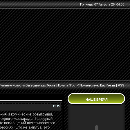
Пятница, 07 Августа 26, 04:55
Главные
новости
Вы вошли как
Гость
|
Группа
"
Гости
"
Приветствую Вас
Гость
|
RSS
НАШЕ ВРЕМЯ
12:25
ения и комические розыгрыши,
годнего маскарада. Народный
ых воплощений шекспировского
фессиях. Это не амплуа, это