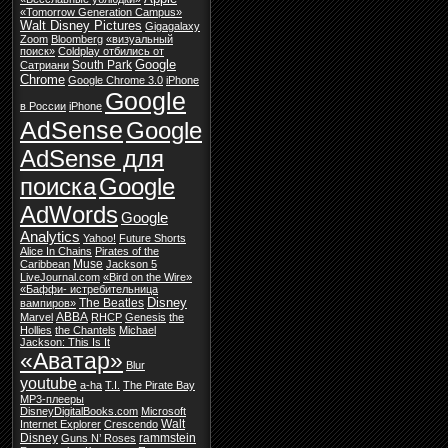
«Tomorrow Generation Campus»
Walt Disney Pictures
Gigagalaxy
Zoom
Bloomberg
«визуальный
поиск»
Coldplay отбились от
Google
South Park
Сатриани
Chrome
Google Chrome 3.0
iPhone
Google
в России
iPhone
AdSense
Google
AdSense для
поиска
Google
AdWords
Google
Analytics
Yahoo!
Future Shorts
Alice In Chains
Pirates of the
Muse
Caribbean
Jackson 5
LiveJournal.com
«Bird on the Wire»
«Баффи- истребительница
Disney
The Beatles
вампиров»
ABBA
Marvel
RHCP
Genesis
the
Hollies
the Chantels
Michael
Jackson: This Is It
«Аватар»
Blur
youtube
a-ha
T.I.
The Pirate Bay
MP3-плееры
DisneyDigitalBooks.com
Microsoft
Walt
Internet Explorer
Crescendo
Disney
rammstein
Guns N’ Roses