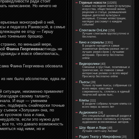
справедливости ради стоит
Главные новости
[10265]
вать написанное. Но ничего не
Самые последние новости культуры,
искусства, общественной жизни,
рецензии и статьи, размышления
видных деятелей культуры и
интервью. Сочные иллюстрации,
серьезных монографий о ней,
наглядно расскажут о каждом
событии!
ы и педагога Раневской, в семье
Спектакли OnLine
[158]
надлежащем ее отцу — Гиршу
Лучшие спектакли круглосуточно и
ько тоненьких брошюр.
бесплатно.
Кино и сериалы
[1301]
 странно, по меньшей мере,
В разделе находятся самые
рой
Фаина Георгиевна
отнюдь не
знаменитые фильмы разных лет от
лучших режиссёров с лучшими
 однажды и вовсе обмолвилась,
актёрами. Просмотр бесплатно
online
Видеоролики
[40]
 сама Фаина Георгиевна обозвала
Смешные и грустные, позитивные и
трагические, но главное самые
интересные ролики со всего мира!
Просмотр бесплатно online
 из них было абсолютное, едва ли
Пьесы
[29]
Только лучшие пьесы, собранные со
всего мира: классика и
ой ситуации, неизменно применяет
современность, сплелись в единый
творческий архив пьес.
благодаря своему таланту,
начала. И еще — умением
Клипы
[111]
В разделе собраны лучшие клипы со
но», подбирать снайперски точные
всего мира за много лет
ду съемок «Золушки» она, по
Аудиокниги
[24]
 кусочков газа и лака,
Это специальный архивный раздел.в
неудобств, если это нужно для
котором можно скачивать и слушать
аудиокниги всевозможных авторов.
 все то, что давало возможность
Шоу Фрая и Лори
меяться над ними, но и
[49]
Лучшее скетч-шоу Англии!
Радио Театр у Микрофона
[20]