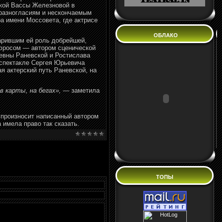
ской Вассы Железновой в
 разногласиям и нескончаемым
а имени Моссовета, где актрисе
ОБЛАКО
арившим ей роль добрейшей,
фросом — автором сценической
евны Раневской и Ростислава
 спектакле Сергея Юрьевича
я актерский путь Раневской, на
в карты, на бегах»,
— заметила
н произносит написанный автором
 имела право так сказать.
ТОПЫ