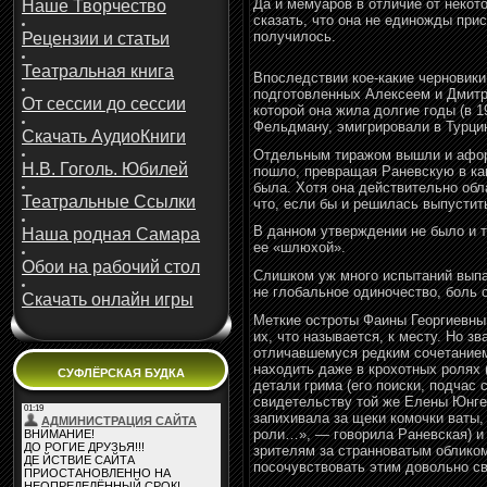
Да и мемуаров в отличие от некот
Наше Творчество
сказать, что она не единожды прис
получилось.
Рецензии и статьи
Театральная книга
Впоследствии кое-какие черновик
подготовленных Алексеем и Дмитр
От сессии до сессии
которой она жила долгие годы (в
Фельдману, эмигрировали в Турци
Скачать АудиоКниги
Отдельным тиражом вышли и афориз
Н.В. Гоголь. Юбилей
пошло, превращая Раневскую в ка
была. Хотя она действительно об
Театральные Ссылки
что, если бы и решилась выпустит
В данном утверждении не было и т
Наша родная Самара
ее «шлюхой».
Обои на рабочий стол
Слишком уж много испытаний выпа
не глобальное одиночество, боль о
Скачать онлайн игры
Меткие остроты Фаины Георгиевны 
их, что называется, к месту. Но з
отличавшемуся редким сочетанием 
находить даже в крохотных ролях 
СУФЛЁРСКАЯ БУДКА
детали грима (его поиски, подчас
свидетельству той же Елены Юнгер
запихивала за щеки комочки ваты,
роли…», — говорила Раневская) и
зрителям за странноватым обликом
посочувствовать этим довольно с