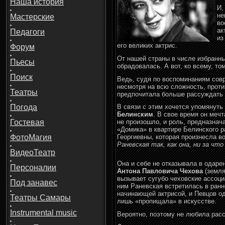
Наша история
И,
не
Мастерские
во
ак
Педагоги
из
его великих актрис.
Форум
От нашей страны в числе избранн
Пьесы
обрадовалась. А вот, ко всему, том
Поиск
Ведь, судя по воспоминаниям совр
несмотря на всю сложность, проти
Театры
предпочитала больше рассуждать о
Погода
В связи с этим хочется упомянут
Белинским
. В свое время он мечт
Гостевая
не произошло, и роль, предназна
«Домика» в квартире Белинского р
ФотоМагия
Георгиевны, которая произнесла в
Раневская так, как она, ни за чт
ВидеоТеатр
Она и себе не отказывала в одаре
Персоналии
Антона Павловича Чехова
(земля
вызывает сугубо чеховские ассоци
Под занавес
ним Раневская встретилась в ран
начинающей актрисой, и Певцов од
Театры Самары
лишь «пропищала» в искусстве.
Instrumental music
Вероятно, поэтому не любила расс