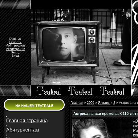
Главные
Новости
Мой профиль
Регистрация
Выход
Вход
Главная
»
2009
»
Январь
»
3
» Актриса на 
НА НАШЕМ TEATRALE
Актриса на все времена. К 110-ле
Главная страница
«В
га
Абитуриентам
Ра
ко