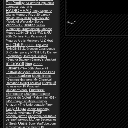
The Prodigy
73-летняя Гурченко
сделала пластиче
RADIOHEAD
They Might Be
Giants
Mercury Prize
30 самых
знаменитых исторических фо
«World of Warcraft»
Skype
Код *:
Windows 7
Beatles
Yellow
Submarine
«Kufsteinlied»
Modest
OPENSPACE.RU
Mouse
1Q84
20th Century Fox
Paramount
U2
Red
Pictures
Arctic Monkeys
Hot Chili Peppers
The Who
RAMONES
21-й сезон Симпсонов
Pirate Bay
ShContemporary
Disney
Enterprises
Universal Studios
«Версия Барни» (Barney's Version)
microsoft
Bing
yahoo
«ВКонтакте»
66th Venice Film
Festival
MySpace
Black Eyed Peas
internet explorer
Mozilla firefox
«Великие фильмы
My Chemical
Romance пишут альбом
«Бегущий
по лезвию»
IV Римский
Facebook
кинофестиваль
«Бетховен»
«300 спартанцев»
Cirque du Soleil
«Fahrenheit 451»
«451 градус по Фаренгейту»
Amazon
«The Unforgettable Fire»
Lady Gaga
Jackie Kennedy
Onassis
«Афиша»
RHCP
возвращаются
«Аватар» поставил
сетевой рекорд
McAfee
Secretaries
Oasis
of Steak
Sony
YouTube.com
«Christmas in the Heart»
IV