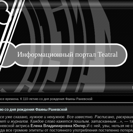
Информационный портал Teatral
все времена. К 110-летию со дня рождения Фаины Раневской
тию со дня рождения Фаины Раневской
се уже сказано, нужное и ненужное. Все известно. Расписано, раскраш
зет и журналов. Каждое слово кажется пошлым, затасканным…»,
— та
невской актриса
Елена Владимировна Юнгер.
И с ней, увы, нельзя не 
гда все громкие эпитеты от постоянного употребления постепенно потер