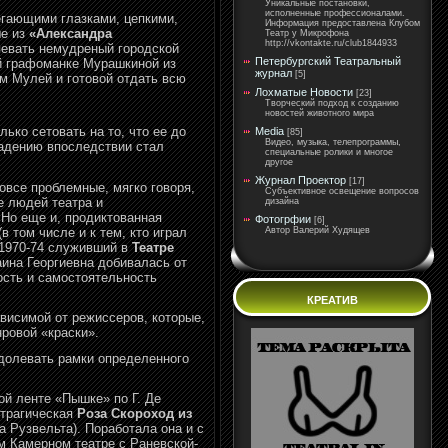
Уникальные постановки,
исполненные профессионалами.
егающими глазками, цепкими,
Информация предоставлена Клубом
ше из
«Александра
Театр у Микрофона
http://vkontakte.ru/club1844933
апевать немудреный городской
Петербургский Театральный
ой графоманке Мурашкиной из
журнал
[5]
 Мулей и готовой отдать всю
Лохматые Новости
[23]
Творческий подход к созданию
новостей животного мира
ько сетовать на то, что ее до
Media
[85]
Видео, музыка, телепрограммы,
падению впоследствии стал
специальные ролики и многое
другое
Журнал Проектор
[17]
овсе проблемные, мягко говоря,
Субъективное освещение вопросов
е людей театра и
дизайна
 Но еще и, продиктованная
Фотогрфии
[6]
 том числе и к тем, кто играл
Автор Валерий Худящев
 1970-74 служивший в
Театре
аина Георгиевна добивалась от
ость и самостоятельность
КРЕАТИВ
висимой от режиссеров, которые,
нровой «краски».
одолевать рамки определенного
й ленте «Пышке» по Г. Де
 трагическая
Роза Скороход из
 Рузвельта). Поработала она и с
 Камерном театре с Раневской-