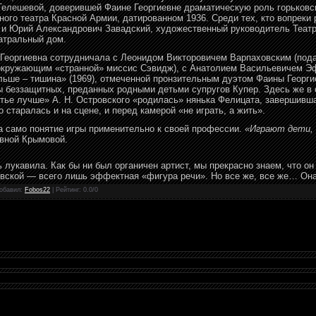
 Телешевой, доверившей Фаине Георгиевне драматическую роль горьков
ого театра Красной Армии, датированном 1936. Среди тех, кто вопреки
 и Юрий Александрович Завадский, художественный руководитель Театр
еатральный дом.
 Георгиевна сотрудничала с Леонидом Викторовичем Варпаховским (под
 окружающим «странной» миссис Сэвидж), с Анатолием Васильевичем Э
льше – тишина» (1969), отмеченной пронзительным дуэтом Фаины Георги
ы беззащитных, преданных родными детьми супругов Купер. Здесь же в
тье лучше» А. Н. Островского «родилась» нянька Фелицата, завершивша
 старалась и на сцене, и перед камерой «не играть, а жить».
а само понятие игры применительно к своей профессии.
«Играют дети, 
евной Крымовой.
ь лукавила. Как бы ни был органичен артист, мы прекрасно знаем, что о
евской — всего лишь эффектная «фигура речи». Но все же, все же… Она
обавил
:
Fobos22
|
Рейтинг
:
0.0
/
0