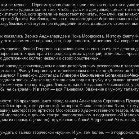
 тем не менее…. Пересматривая фильмы или слушая спектакли с участи
возможно удержаться от того, чтобы пусть и в дежурных, самых что ни 
схититься той, кого зрители не перестают почитать, пожалуй, как никако
терской братии. Вдобавок, словно в подтверждение безоговорочного при
 зарубежных институтов при подведении итогов двадцатого столетия вк
ых оказались Верико Анджапаридзе и Нона Мордюкова. И этому факту Фа
у, что касается ее персоны, она, надо полагать, отнеслась бы, скорее вс
еменников, Фаина Георгиевна (появившаяся на свет на излете девятнадц
воречивость характера и непредсказуемость реакций, отличалась чрез
 достижениях коллег, нежели о своих собственных.
ь об эпизоде, произошедшем с санкт-петербургским режиссером и театр
ал занять Фаину Георгиевну в телевизионном спектакле «Домик» по В. П.
чавшуюся Раневской, досталась
Гликерии Васильевне Богдановой-Чес
аздался звонок, Александр Аркадьевич поднял трубку и услышал низкий
осторженную тираду в адрес блистательной Богдановой-Чесноковой, уве
о бы не сыграла».
И в этом — вся Раневская. Уважение к чужому таланту 
нности. Но преклонявшаяся перед гением Александра Сергеевича Пушкин
чкой которого, тоже уроженкой Таганрога Фаина Георгиевна была, к том
ации), мастерством артистов Московского Художественного театра,
Илл
ней молодости, в дачном театре, расположенном в подмосковной Малахо
ним из первых оценил ее), дружившая с Анной Андреевной Ахматовой, а
уждать о тайнах творческой «кухни». И уж, тем более, — о подробностя