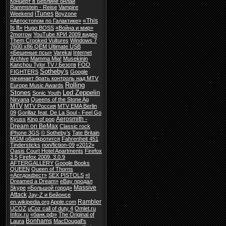
Концерт в Берлине онлай
Rammstein - Reise
Vampire
iTunes
Weekend
Boyzone
«This
«Автостопом по Галактике»
Is It»
Hugo BOSS
«Война и мир»
2morrow
YouTube КРИ 2009 видео
Them Crooked Vultures
Windows 7
7600 x86 QEM Ultimate USB
«Бешеные псы»
Varekai
Internet
Archive
Mamma Mia!
Musekinin
Kanchou Tylor TV / Безотв
FOO
Sotheby's
FIGHTERS
Google
начинает брать контроль над
MTV
Rolling
Europe Music Awards
Stones
Led Zeppelin
Sonic Youth
Nirvana
Queens of the Stone Ag
MTV
MTV Россия
MTV EMA Berlin
09
Gorillaz feat. De La Soul - Feel Go
Aerosmith -
Kyuss
King of pop
Dream on BeMax
Classic rock
iPhone 3GS
© Sotheby’s
Tate Britain
MGM обанкротится
Fahrenheit 451
Tindersticks
non/fiction-09
«2012»
Oasis Court Hotel Apartments
Firefox
3.5
Firefox 2009. 3.0.9
AFTERGALLERY
Google Books
QUEEN
Queen of Thorns
«Артдокфест»
SEX PISTOLS
«I
Dreamed a Dream»
eBay продал
Massive
Skype
«Большой город»
Attack
Jay-Z и Бейонсе
Rambler
en.wikipedia.org
Apple.com
UCOZ
uCoz call of duty 4
Omlet.ru
Infox.ru
«банк.рф»
The Original of
Bonhams
Laura
MacDougall’s