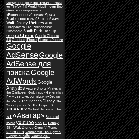
Международный фестиваль-школа
со
Firefox 4.0
World-Muslim.com
Bee
Gees воссоединились
Apple
«Бесславные ублюдки»
Beatles проиграли 92-летней даме
Walt Disney Pictures
«The
Longplayer»
The Roundhouse
South Park
Bloomberg
Fast Flip
Google Chrome
Google Chrome
3.0
Omnibox
iPhone
iPhone в России
Google
AdSense
Google
AdSense для
поиска
Google
AdWords
Google
Analytics
Future Shorts
Pirates of
the Caribbean
Goldfrapp
«Generation
Muse
П»
LiveJournal.com
«Bird on
Disney
The Beatles
the Wire»
Star
Wars Episode V: The Empire Str
ABBA
RHCP
Michael Jackson: This
«Аватар»
Is It
Blur
Intel
youtube
nVidia
a-ha
T.I.
Fatboy
Walt Disney
Slim
Guns N’ Roses
rammstein
Rammstein - Концерт в
Питере онлайн
Rammstein -