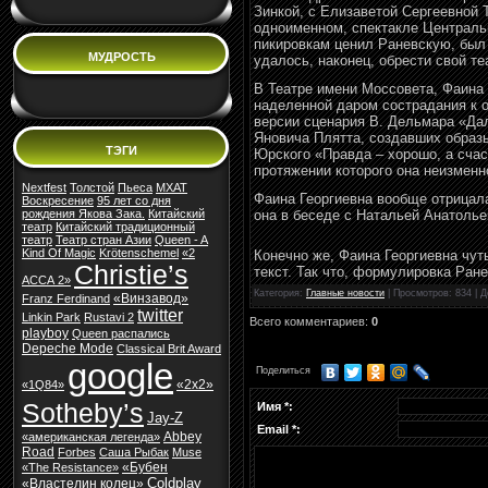
Зинкой, с Елизаветой Сергеевной
одноименном, спектакле Центральн
пикировкам ценил Раневскую, был
МУДРОСТЬ
удалось, наконец, обрести свой т
В Театре имени Моссовета, Фаина
наделенной даром сострадания к
версии сценария В. Дельмара «Да
Яновича Плятта, создавших образ
ТЭГИ
Юрского «Правда – хорошо, а счас
протяжении которого она неизменно
Nextfest
Толстой
Пьеса
МХАТ
Фаина Георгиевна вообще отрицал
Воскресение
95 лет со дня
она в беседе с Натальей Анатоль
рождения Якова Зака.
Китайский
театр
Китайский традиционный
театр
Театр стран Азии
Queen - A
Kind Of Magic
Krötenschemel
«2
Конечно же, Фаина Георгиевна чут
Christie’s
текст. Так что, формулировка Ран
АССА 2»
Категория
:
Главные новости
|
Просмотров
: 834 |
Д
«Винзавод»
Franz Ferdinand
twitter
Linkin Park
Rustavi 2
Всего комментариев
:
0
playboy
Queen распались
Depeche Mode
Classical Brit Award
google
Поделиться
«2х2»
«1Q84»
Sotheby’s
Имя *:
Jay-Z
Email *:
Abbey
«американская легенда»
Road
Forbes
Cаша Рыбак
Muse
«Бубен
«The Resistance»
Coldplay
«Властелин колец»