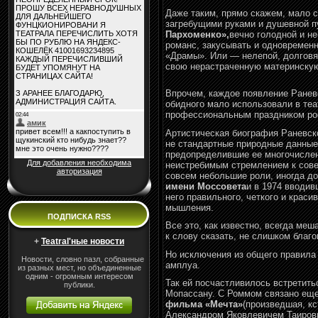
Даже таким, прямо скажем, мало 
загребущими руками и душевной п
Пархоменко»,
вечно голодной и не
романс, закусывать и одновремен
«Драмы». Или — нелепой, долгов
свою нерастраченную материнску
Впрочем, каждое появление Раневс
обидного мало использовали в теа
профессиональным праздником рос
Артистическая биография Раневско
не стандартные природные данны
предопределившие ее многочисленн
Для добавления необходима
неистребимым стремлением к совер
авторизация
совсем небольшие роли, иногда до
имени Моссовета
и в 1974 вводив
него правильного, четкого и крас
мышления.
ПОДПИСКА RSS
Все это, как известно, всегда ме
к слову сказать, не слишком благо
+
Teatral'ные новости
Но исключения из общего правила 
Новости, словно пазл, собранные
амплуа.
из разных мест, но объединенные
одним - огромным интересом
Так ей посчастливилось встретит
публики.
Мопассану. С Роммом связано еще
фильма «Мечта»
(произведшая, к
Александром Яковлевичем Таировы