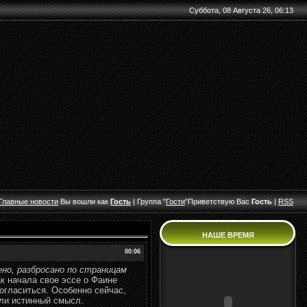
Суббота, 08 Августа 26, 06:13
Главные
новости
Вы вошли как
Гость
|
Группа
"
Гости
"
Приветствую Вас
Гость
|
RSS
НАШЕ ВРЕМЯ
00:06
ено, разбросано по страницам
к начала свое эссе о Фаине
согласиться. Особенно сейчас,
яли истинный смысл.