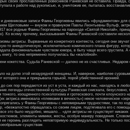
орых своих прославленных ровесников Раневская не оставила. Правда, 
тупала к работе над рукописью, и, уничтожив ее, пыталась восстанавли
и и дневниковые записи Фаины Георгиевны явились «фундаментом» для 
ием Щегловыми — внуком и правнуком Павлы Леонтьевны Вульф, актрис
 1917 все родные Фаины Георгиевны на пароходе «Святой Николай», при
ю). Ко всему прочему, высказывания Фаины Раневской составили нескол
мы актрисы. Вырванные из конкретного контекста, сегодня они звучат
кую-то анекдотическую, исключительно комического плана фигуру, кото
ладала феноменальным чувством юмора, в быту чаще всего грустила. А
ь книгу, то она непременно получилась бы «жалобной».
ени кокетства. Судьба Раневской — далеко не из счастливых. Недаром
ло на долю этой незаурядной женщины. И, наверное, наиболее суровым
т которого она и прикрывала горькой, порой убийственной иронией.
до сих пор передаются из уст в уста, и каждый из нас, находясь в люб
вание легенды отечественной культуры Раневская снискала, безусловно, 
тонкого, изощренного психологизма и гротескового, почти клоунского 
(их актриса именовала «плевками в вечность») некое человеческое «зер
 сопрягались у Фаины Георгиевны с непомерными трудностями, так по хо
, «безжалостно обращалась со своим лицом, подтягивала его с помощью
 все это было неудобно, мешало… «для актрисы не существует никаких 
 костюмов, элементы мимики, жесты, особую манеру поведения. Словом,
 ее героинь разглядеть неповторимую индивидуальность. Не только пос
воеобразным существам.