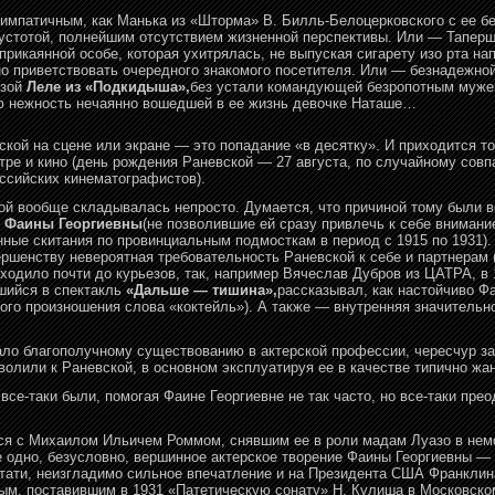
симпатичным, как Манька из «Шторма» В. Билль-Белоцерковского с ее б
устотой, полнейшим отсутствием жизненной перспективы. Или — Тапер
прикаянной особе, которая ухитрялась, не выпуская сигарету изо рта н
но приветствовать очередного знакомого посетителя. Или — безнадежн
язой
Леле из «Подкидыша»,
без устали командующей безропотным мужем
ю нежность нечаянно вошедшей в ее жизнь девочке Наташе…
кой на сцене или экране — это попадание «в десятку». И приходится тол
тре и кино (день рождения Раневской — 27 августа, по случайному сов
сийских кинематографистов).
й вообще складывалась непросто. Думается, что причиной тому были в
е
Фаины Георгиевны
(не позволившие ей сразу привлечь к себе внимани
ые скитания по провинциальным подмосткам в период с 1915 по 1931).
шенству невероятная требовательность Раневской к себе и партнерам (в
ходило почти до курьезов, так, например Вячеслав Дубров из ЦАТРА, в
шийся в спектакль
«Дальше — тишина»,
рассказывал, как настойчиво Ф
ивого произношения слова «коктейль»). А также — внутренняя значительн
шало благополучному существованию в актерской профессии, чересчур за
волили к Раневской, в основном эксплуатируя ее в качестве типично жа
все-таки были, помогая Фаине Георгиевне не так часто, но все-таки пре
ься с Михаилом Ильичем Роммом, снявшим ее в роли мадам Луазо в немо
 одно, безусловно, вершинное актерское творение Фаины Георгиевны —
стати, неизгладимо сильное впечатление и на Президента США Франклина
м, поставившим в 1931 «Патетическую сонату» Н. Кулиша в Московском