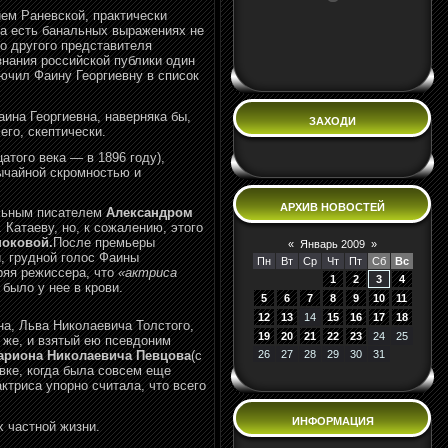
ем Раневской, практически
на есть банальных выражениях не
го другого представителя
знания российской публики один
лючил Фаину Георгиевну в список
ина Георгиевна, наверняка бы,
ЗАХОДИ
его, скептически.
атого века — в 1896 году),
вычайной скромностью и
АРХИВ НОВОСТЕЙ
альным писателем
Александром
 Катаеву, но, к сожалению, этого
ноковой.
После премьеры
«
Январь 2009
»
, грудной голос Фаины
Пн
Вт
Ср
Чт
Пт
Сб
Вс
ряя режиссера, что
«актриса
1
2
3
4
было у нее в крови.
5
6
7
8
9
10
11
12
13
14
15
16
17
18
а, Льва Николаевича Толстого,
19
20
21
22
23
24
25
у же, и взятый ею псевдоним
ариона Николаевича Певцова
(с
26
27
28
29
30
31
вке, когда была совсем еще
ктриса упорно считала, что всего
ИНФОРМАЦИЯ
х частной жизни.