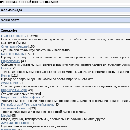
[
Информационный портал Teatral.in
]
Форма входа
Меню сайта
Categories
Главные новости
[10265]
Самые последние новости культуры, искусства, общественной жизни, рецензии и ста
каждом событии!
Спектакли OnLine
[158]
Лучшие спектакли круглосуточно и бесплатно.
Кино и сериалы
[1301]
В разделе находятся самые знаменитые фильмы разных лет от лучших режиссёров с
Видеоролики
[40]
Смешные и грустные, позитивные и трагические, но главное самые интересные ролики
Пьесы
[29]
Только лучшие пьесы, собранные со всего мира: классика и современность, сплелись
Клипы
[111]
В разделе собраны лучшие клипы со всего мира за много лет
Аудиокниги
[24]
Это специальный архивный раздел.в котором можно скачивать и слушать аудиокниги
Шоу Фрая и Лори
[49]
Лучшее скетч-шоу Англии!
Радио Театр у Микрофона
[20]
Уникальные постановки, исполненные профессионалами. Информация предоставлена К
Петербургский Театральный журнал
[5]
Лохматые Новости
[23]
Творческий подход к созданию новостей животного мира
Media
[85]
Видео, музыка, телепрограммы, специальные ролики и многое другое
Журнал Проектор
[17]
Субъективное освещение вопросов дизайна
Фотогрфии
[6]