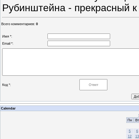
Рубинштейна - прекрасный к 
Всего комментариев
:
0
Имя *:
Email *:
Код *:
Calendar
Пн
Вт
5
6
12
13