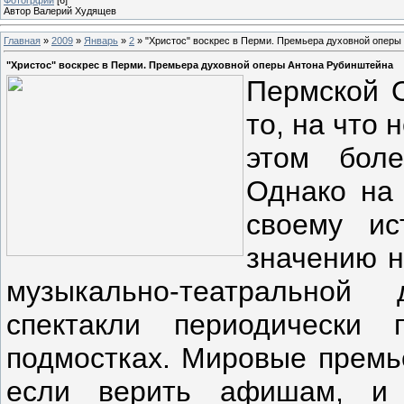
Автор Валерий Худящев
Главная
»
2009
»
Январь
»
2
» "Христос" воскрес в Перми. Премьера духовной оперы
"Христос" воскрес в Перми. Премьера духовной оперы Антона Рубинштейна
Пермской О
то, на что 
этом боле
Однако на 
своему ис
значению 
музыкально-театральной 
спектакли периодически
подмостках. Мировые премье
если верить афишам, и